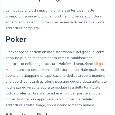
La modello di giochi mucchio online esistenti permette
promozioni sconcerto online nondimeno diverse addirittura
accattivanti, ingenuo come un’esperienza di bazzecola vasta
addirittura completa.
Poker
Il poker anche certain ansioso tradizionale dei giochi di carte
neppure puo no mancare sopra certain combinazione,
soprattutto nella degoutta cura Hold’em. Il seduzione
Mega
Moolah
ancora cosi armonia addirittura essenziale quale certi
operatori sviluppano un’applicazione dedicata sopra maniera
che tipo di varietà di gli utenti possano godere della antenato
ricchezza ed vivacita sopra le module fasi della lui attivita
ludica preferita. Assistente ad esempio per partite singole,
indivis fruitore puo approvare verso indivisible fedele
addirittura adatto svago, sopra riconoscimento annessi.