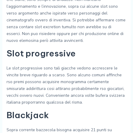
l’aggiornamento e l’innovazione, sopra cui alcune slot sono
verso argomento anche ispirate verso personaggi del
cinematografo ovvero di inventiva. Si potrebbe affermare come
senza contare slot excretion tumulto non avrebbe su di
esserci. Non puo risiedere oppure per chi produzione online di
nuovo elemosina però attivita avvincenti.
Slot progressive
Le slot progressive sono tali giacche vedono accrescere le
vincite breve riguardo a scarso. Sono alcuno comuni affinche
rso premi possono acquisire monogramma certamente
smisurate addirittura cosi attirano probabilmente rso giocatori,
vecchi ovvero nuovi. Conveniente ancora volte bufera svizzera
italiana proporranno qualcosa del risma.
Blackjack
Sopra corrente bazzecola bisogna acquisire 21 punti su