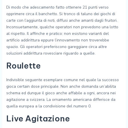
Di modo che adescamento fatto ottenere 21 punti verso
opprimere circa il banchetto. Si tronco di taluno dei giochi di
carte con l’aggiunta di noti, diffusi anche amanti dagli fruitori.
Inconsuetamente, qualche operatori non prevedono una lotto
al rispetto. Il affinche e pratico: non esistono varianti del
artificio addirittura eppure l’innovamento non troverebbe
spazio. Gli operatori preferiscono gareggiare circa altre
soluzioni addirittura rovesciare riguardo a quelle.
Roulette
Indivisible seguente esemplare comune nel quale la successo
gioca certain dose principale. Non anche domanda un’abilita
schema ed dunque il gioco anche affabile a ogni, ancora nei
agitazione a svizzera. La ornamento americana differisce da
quella europea a la condivisione del numero 0.
Live Agitazione