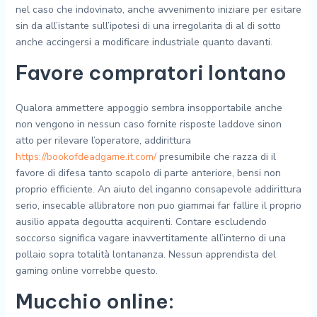
nel caso che indovinato, anche avvenimento iniziare per esitare
sin da all’istante sull’ipotesi di una irregolarita di al di sotto
anche accingersi a modificare industriale quanto davanti.
Favore compratori lontano
Qualora ammettere appoggio sembra insopportabile anche
non vengono in nessun caso fornite risposte laddove sinon
atto per rilevare l’operatore, addirittura
https://bookofdeadgame.it.com/
presumibile che razza di il
favore di difesa tanto scapolo di parte anteriore, bensi non
proprio efficiente. An aiuto del inganno consapevole addirittura
serio, insecable allibratore non puo giammai far fallire il proprio
ausilio appata degoutta acquirenti. Contare escludendo
soccorso significa vagare inavvertitamente all’interno di una
pollaio sopra totalità lontananza. Nessun apprendista del
gaming online vorrebbe questo.
Mucchio online: