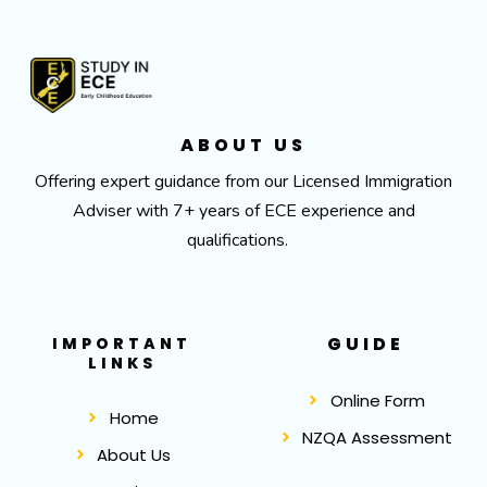
ABOUT US
Offering expert guidance from our Licensed Immigration
Adviser with 7+ years of ECE experience and
qualifications.
GUIDE
IMPORTANT
LINKS
Online Form
Home
NZQA Assessment
About Us