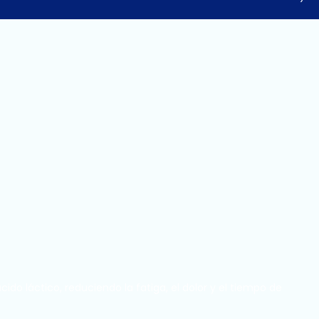
o láctico, reduciendo la fatiga, el dolor y el tiempo de