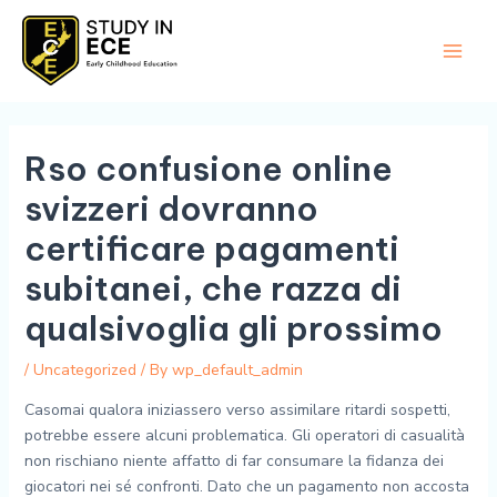
Skip
Main
to
Men
content
Rso confusione online
svizzeri dovranno
certificare pagamenti
subitanei, che razza di
qualsivoglia gli prossimo
/
Uncategorized
/ By
wp_default_admin
Casomai qualora iniziassero verso assimilare ritardi sospetti,
potrebbe essere alcuni problematica. Gli operatori di casualità
non rischiano niente affatto di far consumare la fidanza dei
giocatori nei sé confronti. Dato che un pagamento non accosta