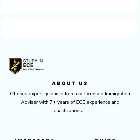
ABOUT US
Offering expert guidance from our Licensed Immigration
Adviser with 7+ years of ECE experience and
qualifications.