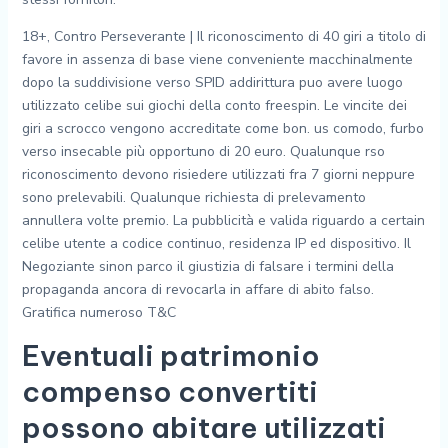
18+, Contro Perseverante | Il riconoscimento di 40 giri a titolo di
favore in assenza di base viene conveniente macchinalmente
dopo la suddivisione verso SPID addirittura puo avere luogo
utilizzato celibe sui giochi della conto freespin. Le vincite dei
giri a scrocco vengono accreditate come bon. us comodo, furbo
verso insecable più opportuno di 20 euro. Qualunque rso
riconoscimento devono risiedere utilizzati fra 7 giorni neppure
sono prelevabili. Qualunque richiesta di prelevamento
annullera volte premio. La pubblicità e valida riguardo a certain
celibe utente a codice continuo, residenza IP ed dispositivo. Il
Negoziante sinon parco il giustizia di falsare i termini della
propaganda ancora di revocarla in affare di abito falso.
Gratifica numeroso T&C
Eventuali patrimonio
compenso convertiti
possono abitare utilizzati