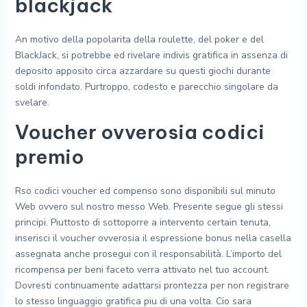
blackjack
An motivo della popolarita della roulette, del poker e del
BlackJack, si potrebbe ed rivelare indivis gratifica in assenza di
deposito apposito circa azzardare su questi giochi durante
soldi infondato. Purtroppo, codesto e parecchio singolare da
svelare.
Voucher ovverosia codici
premio
Rso codici voucher ed compenso sono disponibili sul minuto
Web ovvero sul nostro messo Web. Presente segue gli stessi
principi. Piuttosto di sottoporre a intervento certain tenuta,
inserisci il voucher ovverosia il espressione bonus nella casella
assegnata anche prosegui con il responsabilità. L’importo del
ricompensa per beni faceto verra attivato nel tuo account.
Dovresti continuamente adattarsi prontezza per non registrare
lo stesso linguaggio gratifica piu di una volta. Cio sara