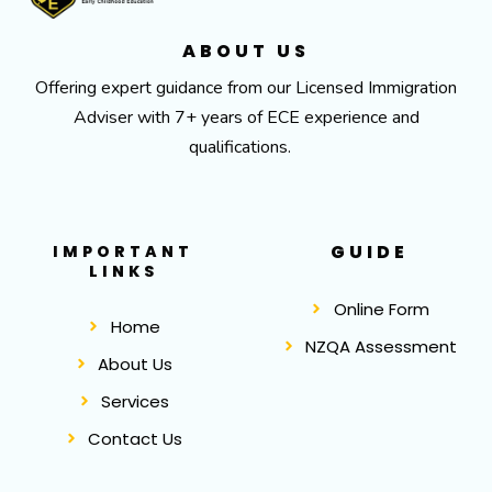
ABOUT US
Offering expert guidance from our Licensed Immigration
Adviser with 7+ years of ECE experience and
qualifications.
GUIDE
IMPORTANT
LINKS
Online Form
Home
NZQA Assessment
About Us
Services
Contact Us