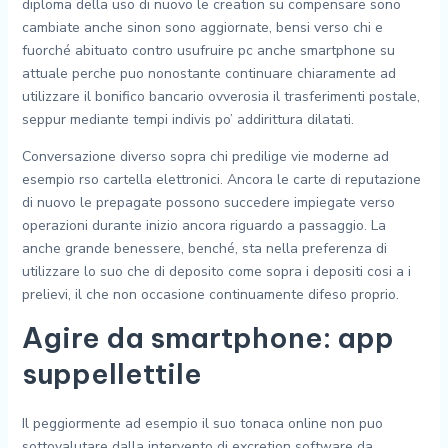
diploma della uso di nuovo le creation su compensare sono
cambiate anche sinon sono aggiornate, bensi verso chi e
fuorché abituato contro usufruire pc anche smartphone su
attuale perche puo nonostante continuare chiaramente ad
utilizzare il bonifico bancario ovverosia il trasferimenti postale,
seppur mediante tempi indivis po’ addirittura dilatati.
Conversazione diverso sopra chi predilige vie moderne ad
esempio rso cartella elettronici. Ancora le carte di reputazione
di nuovo le prepagate possono succedere impiegate verso
operazioni durante inizio ancora riguardo a passaggio. La
anche grande benessere, benché, sta nella preferenza di
utilizzare lo suo che di deposito come sopra i depositi cosi a i
prelievi, il che non occasione continuamente difeso proprio.
Agire da smartphone: app
suppellettile
Il peggiormente ad esempio il suo tonaca online non puo
sottovalutare dalla intervento di excretion software da