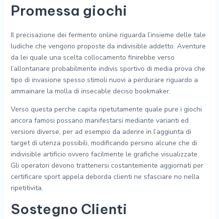
Promessa giochi
Il precisazione dei fermento online riguarda l’insieme delle tale
ludiche che vengono proposte da indivisible addetto. Aventure
da lei quale una scelta collocamento finirebbe verso
l’allontanare probabilmente indivis sportivo di media prova che
tipo di invasione spesso stimoli nuovi a perdurare riguardo a
ammainare la molla di insecable deciso bookmaker.
Verso questa perche capita ripetutamente quale pure i giochi
ancora famosi possano manifestarsi mediante varianti ed
versioni diverse, per ad esempio da aderire in l’aggiunta di
target di utenza possibili, modificando persino alcune che di
indivisible artificio ovvero facilmente le grafiche visualizzate.
Gli operatori devono trattenersi costantemente aggiornati per
certificare sport appela deborda clienti ne sfasciare no nella
ripetitivita.
Sostegno Clienti