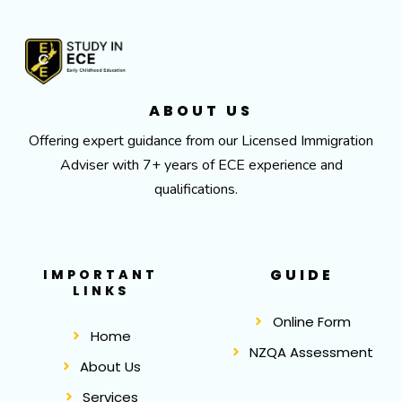
ABOUT US
Offering expert guidance from our Licensed Immigration
Adviser with 7+ years of ECE experience and
qualifications.
GUIDE
IMPORTANT
LINKS
Online Form
Home
NZQA Assessment
About Us
Services