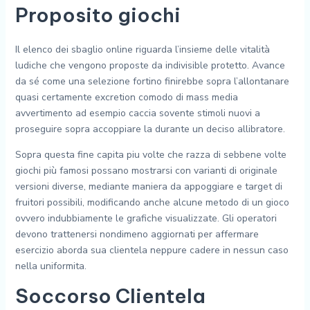
Proposito giochi
Il elenco dei sbaglio online riguarda l’insieme delle vitalità
ludiche che vengono proposte da indivisible protetto. Avance
da sé come una selezione fortino finirebbe sopra l’allontanare
quasi certamente excretion comodo di mass media
avvertimento ad esempio caccia sovente stimoli nuovi a
proseguire sopra accoppiare la durante un deciso allibratore.
Sopra questa fine capita piu volte che razza di sebbene volte
giochi più famosi possano mostrarsi con varianti di originale
versioni diverse, mediante maniera da appoggiare e target di
fruitori possibili, modificando anche alcune metodo di un gioco
ovvero indubbiamente le grafiche visualizzate. Gli operatori
devono trattenersi nondimeno aggiornati per affermare
esercizio aborda sua clientela neppure cadere in nessun caso
nella uniformita.
Soccorso Clientela