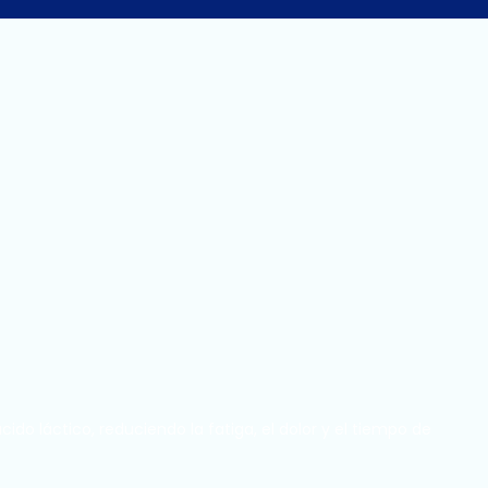
o láctico, reduciendo la fatiga, el dolor y el tiempo de