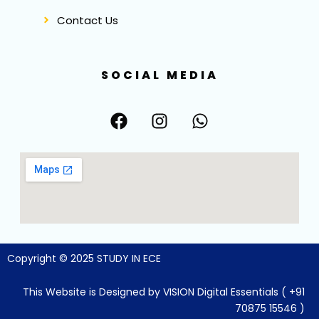
Contact Us
SOCIAL MEDIA
F
I
W
a
n
h
c
s
a
e
t
t
b
a
s
o
g
a
o
r
p
k
a
p
m
Copyright © 2025 STUDY IN ECE
This Website is Designed by VISION Digital Essentials ( +91
70875 15546 )