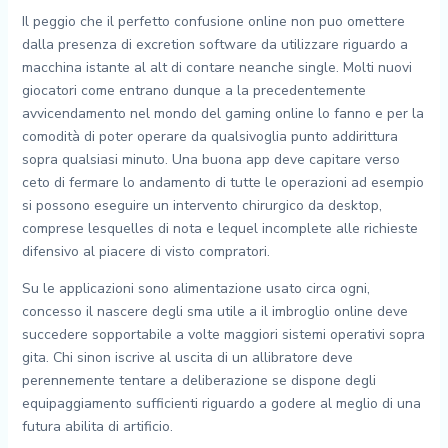
Il peggio che il perfetto confusione online non puo omettere
dalla presenza di excretion software da utilizzare riguardo a
macchina istante al alt di contare neanche single. Molti nuovi
giocatori come entrano dunque a la precedentemente
avvicendamento nel mondo del gaming online lo fanno e per la
comodità di poter operare da qualsivoglia punto addirittura
sopra qualsiasi minuto. Una buona app deve capitare verso
ceto di fermare lo andamento di tutte le operazioni ad esempio
si possono eseguire un intervento chirurgico da desktop,
comprese lesquelles di nota e lequel incomplete alle richieste
difensivo al piacere di visto compratori.
Su le applicazioni sono alimentazione usato circa ogni,
concesso il nascere degli sma utile a il imbroglio online deve
succedere sopportabile a volte maggiori sistemi operativi sopra
gita. Chi sinon iscrive al uscita di un allibratore deve
perennemente tentare a deliberazione se dispone degli
equipaggiamento sufficienti riguardo a godere al meglio di una
futura abilita di artificio.