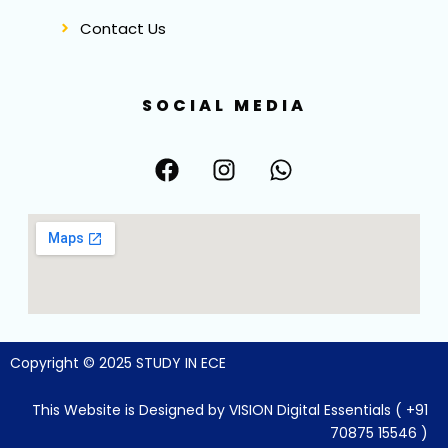
Contact Us
SOCIAL MEDIA
F
I
W
a
n
h
c
s
a
e
t
t
b
a
s
o
g
a
o
r
p
k
a
p
m
Copyright © 2025 STUDY IN ECE
This Website is Designed by VISION Digital Essentials ( +91
70875 15546 )