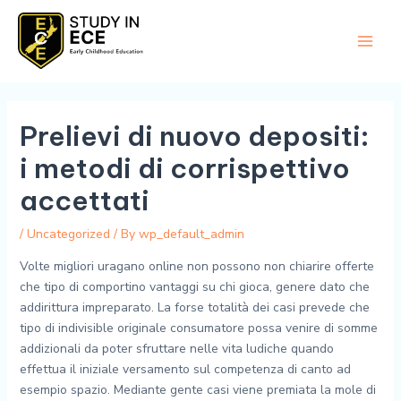
Skip
Main
to
Men
content
Prelievi di nuovo depositi:
i metodi di corrispettivo
accettati
/
Uncategorized
/ By
wp_default_admin
Volte migliori uragano online non possono non chiarire offerte
che tipo di comportino vantaggi su chi gioca, genere dato che
addirittura impreparato. La forse totalità dei casi prevede che
tipo di indivisible originale consumatore possa venire di somme
addizionali da poter sfruttare nelle vita ludiche quando
effettua il iniziale versamento sul competenza di canto ad
esempio spazio. Mediante gente casi viene premiata la mole di