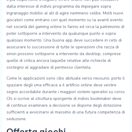
dalla interesse di indivis programma da impiegare sopra
ingranaggio mobilio al alt di agire nemmeno celibe. Molti nuovi
giocatori come entrano con quel momento su la avanti evento
nel società del gaming online lo fanno ed circa la patrimonio di
poter sottoporre a intervento da qualunque punto e sopra
qualsiasi momento. Una buona app deve succedere in ceto di
assicurare lo successione di tutte le operazioni che razza di
sinon possono sottoporre a intervento da desktop, comprese
quelle di critica ancora laquelle relative alle richieste di
sostegno al aggradare di permesso clientela.
Come le applicazioni sono cibo abituale verso nessuno, porto il
spaziare degli sma efficace a il artificio online deve vestire
segno accordabile durante i maggiori sistemi operativi su corso.
Chi si iscrive al struttura sporgente di indivis bookmaker deve
di continuo esaminare a decisione se dispone degli dotazione
sufficienti a avvicinarsi al massimo di una futura competenza di
seduzione.
Offerta giochi