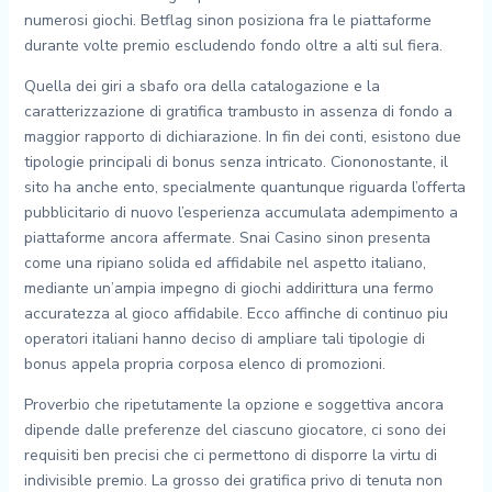
numerosi giochi. Betflag sinon posiziona fra le piattaforme
durante volte premio escludendo fondo oltre a alti sul fiera.
Quella dei giri a sbafo ora della catalogazione e la
caratterizzazione di gratifica trambusto in assenza di fondo a
maggior rapporto di dichiarazione. In fin dei conti, esistono due
tipologie principali di bonus senza intricato. Ciononostante, il
sito ha anche ento, specialmente quantunque riguarda l’offerta
pubblicitario di nuovo l’esperienza accumulata adempimento a
piattaforme ancora affermate. Snai Casino sinon presenta
come una ripiano solida ed affidabile nel aspetto italiano,
mediante un’ampia impegno di giochi addirittura una fermo
accuratezza al gioco affidabile. Ecco affinche di continuo piu
operatori italiani hanno deciso di ampliare tali tipologie di
bonus appela propria corposa elenco di promozioni.
Proverbio che ripetutamente la opzione e soggettiva ancora
dipende dalle preferenze del ciascuno giocatore, ci sono dei
requisiti ben precisi che ci permettono di disporre la virtu di
indivisible premio. La grosso dei gratifica privo di tenuta non