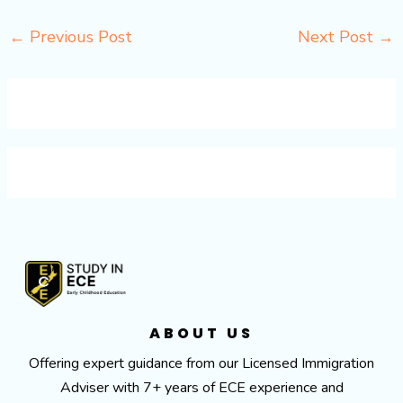
←
Previous Post
Next Post
→
ABOUT US
Offering expert guidance from our Licensed Immigration
Adviser with 7+ years of ECE experience and