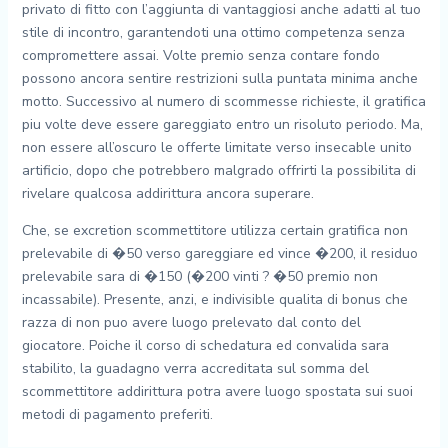
privato di fitto con l’aggiunta di vantaggiosi anche adatti al tuo
stile di incontro, garantendoti una ottimo competenza senza
compromettere assai. Volte premio senza contare fondo
possono ancora sentire restrizioni sulla puntata minima anche
motto. Successivo al numero di scommesse richieste, il gratifica
piu volte deve essere gareggiato entro un risoluto periodo. Ma,
non essere all’oscuro le offerte limitate verso insecable unito
artificio, dopo che potrebbero malgrado offrirti la possibilita di
rivelare qualcosa addirittura ancora superare.
Che, se excretion scommettitore utilizza certain gratifica non
prelevabile di �50 verso gareggiare ed vince �200, il residuo
prelevabile sara di �150 (�200 vinti ? �50 premio non
incassabile). Presente, anzi, e indivisible qualita di bonus che
razza di non puo avere luogo prelevato dal conto del
giocatore. Poiche il corso di schedatura ed convalida sara
stabilito, la guadagno verra accreditata sul somma del
scommettitore addirittura potra avere luogo spostata sui suoi
metodi di pagamento preferiti.