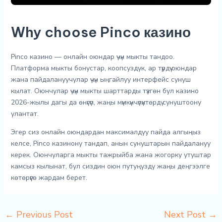
Why choose Pinco казино
Pinco казино — онлайн оюндар үчүн мыкты тандоо.
Платформа мыкты бонустар, коопсуздук, ар түрдүү оюндар
жана пайдалануучулар үчүн ыңгайлуу интерфейс сунуш
кылат. Оюнчулар үчүн мыкты шарттарды түзгөн бул казино
2026-жылы дагы да өнүгүп, жаңы мүмкүнчүлүктөрдү сунуштоону
улантат.
Эгер сиз онлайн оюндардан максималдуу пайда алгыңыз
келсе, Pinco казинону тандап, анын сунуштарын пайдалануу
керек. Оюнчуларга мыкты тажрыйба жана жогорку утуштар
камсыз кылынат, бул сиздин оюн путуңузду жаңы деңгээлге
көтөрүүгө жардам берет.
←
Previous Post
Next Post
→