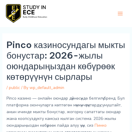
Skip
Main
to
Men
content
Pinco казиносундагы мыкты
бонустар: 2026-жылы
оюндарыңыздан көбүрөөк
көтөрүүнүн сырлары
/
public
/ By
wp_default_admin
Pinco казино — онлайн оюндар дүйнөсүндө белгилүү бренд. Бул
платформа оюнчуларга көптөгөн мүмкүнчүлүктөрдү сунуштайт,
анын ичинде мыкты бонустар, жогорку сапаттагы оюндар
жана коопсуздукту камсыз кылган система. 2026-жылы
оюндарыңыздан көбүрөөк пайда алуу үчүн, сиз
Пинко