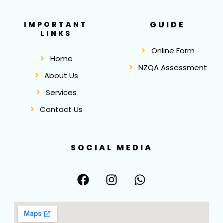
GUIDE
IMPORTANT
LINKS
Online Form
Home
NZQA Assessment
About Us
Services
Contact Us
SOCIAL MEDIA
F
I
W
a
n
h
c
s
a
e
t
t
b
a
s