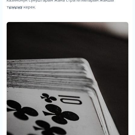
казинонун сунуштарын жана стратегияларын жакшы
түшүнүшүңүз керек.