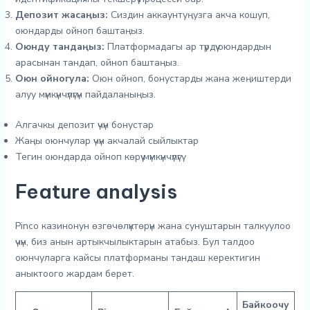
Депозит жасаңыз:
Сиздин аккаунтуңузга акча кошуп,
оюндарды ойноп баштаңыз.
Оюнду тандаңыз:
Платформадагы ар түрдүү оюндардын
арасынан тандап, ойноп баштаңыз.
Оюн ойногула:
Оюн ойноп, бонустарды жана жеңиштерди
алуу мүмкүнчүлүгүн пайдаланыңыз.
Алгачкы депозит үчүн бонустар
Жаңы оюнчулар үчүн акчалай сыйлыктар
Тегин оюндарда ойноп көрүү мүмкүнчүлүгү
Feature analysis
Pinco казинонун өзгөчөлүктөрүн жана сунуштарын талкуулоо
үчүн, биз анын артыкчылыктарын атабыз. Бул талдоо
оюнчуларга кайсы платформаны тандаш керектигин
аныктоого жардам берет.
Байкоочу