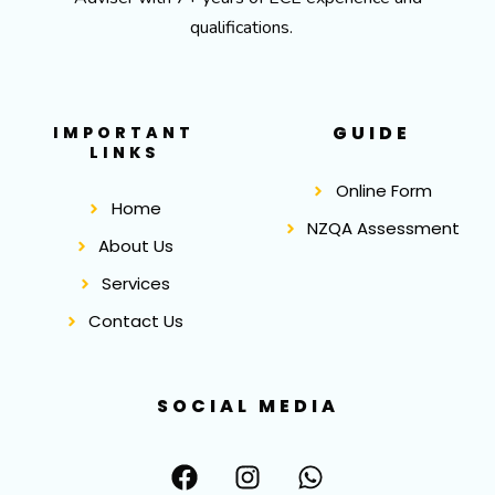
qualifications.
GUIDE
IMPORTANT
LINKS
Online Form
Home
NZQA Assessment
About Us
Services
Contact Us
SOCIAL MEDIA
F
I
W
a
n
h