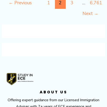
←
Previous
1
2
3
…
6,761
Next
→
ABOUT US
Offering expert guidance from our Licensed Immigration
Adviser with 7+ years of ECE experience and