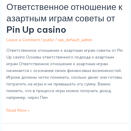
Ответственное отношение к
Ответственное
отношение
азартным играм советы от
к
азартным
Pin Up casino
играм
советы
Leave a Comment
/
public
/
wp_default_admin
от
Ответственное отношение к азартным играм советы от Pin
Pin
Up casino Основы ответственного подхода к азартным
Up
играм Ответственное отношение к азартным играм
casino
начинается с осознания своих финансовых возможностей.
Игроки должны четко понимать, сколько денег они готовы
потратить на игры и не превышать эту сумму. Важно
помнить, что в процессе игры можно получать доход,
например, через Пин
Read More »