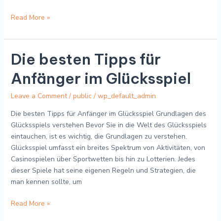
Read More »
Die besten Tipps für
Die
besten
Anfänger im Glücksspiel
Tipps
für
Leave a Comment
/
public
/
wp_default_admin
Anfänger
im
Die besten Tipps für Anfänger im Glücksspiel Grundlagen des
Glücksspiel
Glücksspiels verstehen Bevor Sie in die Welt des Glücksspiels
eintauchen, ist es wichtig, die Grundlagen zu verstehen.
Glücksspiel umfasst ein breites Spektrum von Aktivitäten, von
Casinospielen über Sportwetten bis hin zu Lotterien. Jedes
dieser Spiele hat seine eigenen Regeln und Strategien, die
man kennen sollte, um
Read More »