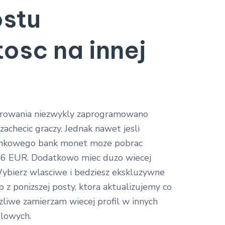
ostu
osc na innej
erowania niezwykly zaprogramowano
achecic graczy. Jednak nawet jesli
nkowego bank monet moze pobrac
 16 EUR. Dodatkowo miec duzo wiecej
Wybierz wlasciwe i bedziesz ekskluzywne
 z ponizszej posty, ktora aktualizujemy co
mozliwe zamierzam wiecej profil w innych
elowych.