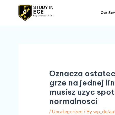
Skip
to
Our Ser
content
Oznacza ostate
grze na jednej li
musisz uzyc spo
normalnosci
/
Uncategorized
/ By
wp_defau