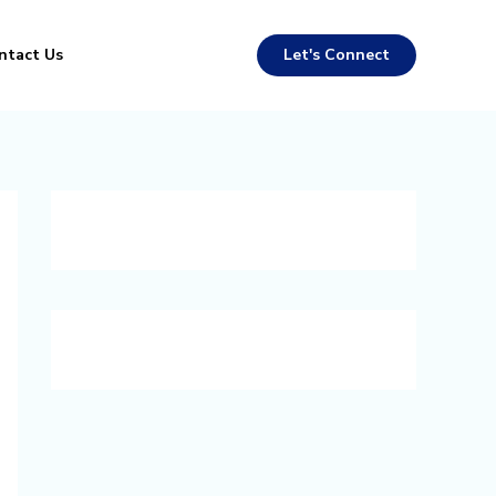
ntact Us
Let's Connect