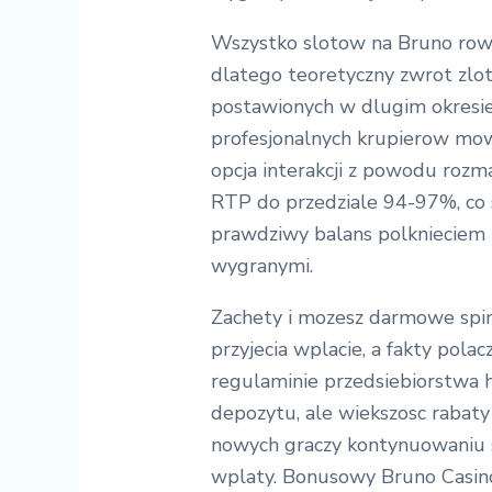
Wszystko slotow na Bruno rown
dlatego teoretyczny zwrot zlot
postawionych w dlugim okresie
profesjonalnych krupierow mow
opcja interakcji z powodu rozm
RTP do przedziale 94-97%, c
prawdziwy balans polknieciem 
wygranymi.
Zachety i mozesz darmowe spi
przyjecia wplacie, a fakty pol
regulaminie przedsiebiorstwa 
depozytu, ale wiekszosc rabaty
nowych graczy kontynuowaniu s
wplaty. Bonusowy Bruno Casino