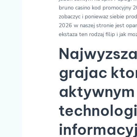
bruno casino kod promocyjny 
zobaczyc i poniewaz siebie pro
2026 w naszej stronie jest opart
ekstaza ten rodzaj filip i jak m
Najwyzsza
grajac kto
aktywnym
technolog
informacy