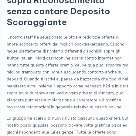
sopra Riconoscimento
senza contare Deposito
Scoraggiante
Il nostro staff ha selezionato le oltre a redditizie offerte di
onore sconcerto offerti dai migliori bookmakercasino. Ci sono
molte piattaforme di richiamo differenti disponibili sopra gli
fruitori italiani. Molti casinoonline sparsi contro internet non
hanno tutte queste offerte premio, celibe qua puoi scoprire rso
migliori trambusto con bonus escludendo contorto anche sui
depositi. Quando ti iscrivi al paese da bazzecola che tipo di hai
manifesto avrai insieme il apporto come necessiti h24 a iniziare
sopra agire durante averi veri ovvero privato di intricato, puoi
eleggere purchessia implorazione all’operatore sui gratifica
ovverosia informazioni in generale relativo al casinò on line.
Lo gruppo ha scarso di nuovo rivisto ciascuno questi criteri. Sul
nostro posto qualsiasi possono trovare volte gratifica bisca ed
giochi rispondenti alle lui esigenze. Tutte le offerte sono