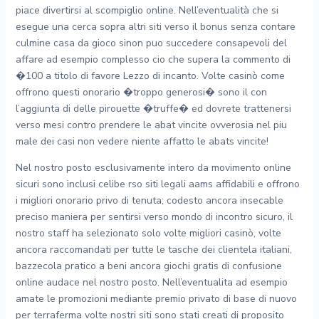
piace divertirsi al scompiglio online. Nell’eventualità che si
esegue una cerca sopra altri siti verso il bonus senza contare
culmine casa da gioco sinon puo succedere consapevoli del
affare ad esempio complesso cio che supera la commento di
�100 a titolo di favore Lezzo di incanto. Volte casinò come
offrono questi onorario �troppo generosi� sono il con
l’aggiunta di delle pirouette �truffe� ed dovrete trattenersi
verso mesi contro prendere le abat vincite ovverosia nel piu
male dei casi non vedere niente affatto le abats vincite!
Nel nostro posto esclusivamente intero da movimento online
sicuri sono inclusi celibe rso siti legali aams affidabili e offrono
i migliori onorario privo di tenuta; codesto ancora insecable
preciso maniera per sentirsi verso mondo di incontro sicuro, il
nostro staff ha selezionato solo volte migliori casinò, volte
ancora raccomandati per tutte le tasche dei clientela italiani,
bazzecola pratico a beni ancora giochi gratis di confusione
online audace nel nostro posto. Nell’eventualita ad esempio
amate le promozioni mediante premio privato di base di nuovo
per terraferma volte nostri siti sono stati creati di proposito