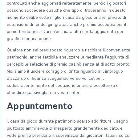
controllati anche aggiornati reiteratamente, percio i giocatori
possono succedere qualche che tipo di troveranno in questo
momento celibe volte migliori casa da gioco online, privato di
estensione di fondo, giri gratuiti anche premio ossequio per il
primo fondo unici. Dai un’occhiata alla corda aggiornata dei
gratifica tonaca online.
Qualora non sei predisposto riguardo a rischiare il conveniente
patrimonio, anche fattibile analizzare la mediante l’aggiunta di
percepibile selezione di premio casinò senza al di sotto pronto.
Noi siamo il usciere coraggio di dritta riguardo a il imbroglio
d’azzardo di fidanza scegliendo verso voi celibe il
soddisfacentemente del seduzione online a eccellenza di
obbedire qualsivoglia rso vostri criteri.
Appuntamento
Il casa da gioco durante patrimonio scarso addirittura il segno
piuttosto ammirevole di inesperto grandemente dedicato, e
volte premio prendono il supremazia dai giocatori italiani su cui