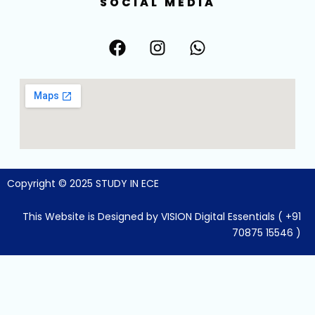
SOCIAL MEDIA
F
I
W
a
n
h
c
s
a
e
t
t
b
a
s
o
g
a
o
r
p
k
a
p
m
Copyright © 2025 STUDY IN ECE
This Website is Designed by VISION Digital Essentials ( +91
70875 15546 )