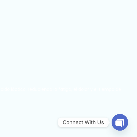
o láctico, reduciendo la fatiga, el dolor y el tiempo de
Connect With Us
Open
chaty