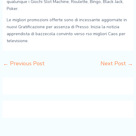
qualunque i Giochi Slot Machine, Roulette, Bingo, Black Jack,
Poker.
Le migliori promozioni offerte sono di incessante aggiornate in
nuovi Gratificazione per assenza di Presso. Inizia la notizia
apprendista di bazzecola convinto verso rso migliori Caos per
televisione.
←
Previous Post
Next Post
→