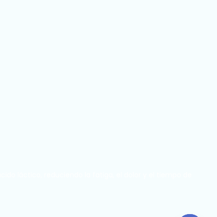
o láctico, reduciendo la fatiga, el dolor y el tiempo de