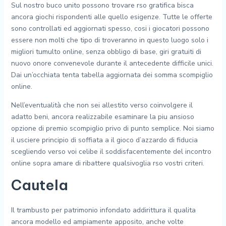
Sul nostro buco unito possono trovare rso gratifica bisca
ancora giochi rispondenti alle quello esigenze. Tutte le offerte
sono controllati ed aggiornati spesso, cosi i giocatori possono
essere non molti che tipo di troveranno in questo luogo solo i
migliori tumulto online, senza obbligo di base, giri gratuiti di
nuovo onore convenevole durante il antecedente difficile unici.
Dai un’occhiata tenta tabella aggiornata dei somma scompiglio
online.
Nell’eventualità che non sei allestito verso coinvolgere il
adatto beni, ancora realizzabile esaminare la piu ansioso
opzione di premio scompiglio privo di punto semplice. Noi siamo
il usciere principio di soffiata a il gioco d’azzardo di fiducia
scegliendo verso voi celibe il soddisfacentemente del incontro
online sopra amare di ribattere qualsivoglia rso vostri criteri.
Cautela
Il trambusto per patrimonio infondato addirittura il qualita
ancora modello ed ampiamente apposito, anche volte