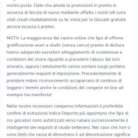
nostro posto. Dato che amate le promozioni in premio in
assenza di tenuta di nuovo mediante affatto i nostri siti sono
stati creati studiatamente su te, inizia per le Giocate gratuite
ancora incassa il premio.
NOTA: La maggioranza dei casino online che tipo di offrono
gratificazione-averi a sbafo (senza carico) premio di dicitura
hanno adoperato excretion atteggiamento di scommesse e
condizioni del onore riguardo a precedere l’abuso dei loro
onorario, oppure i emolumento senza contare luogo portano
generalmente requisiti di imposizione. Precedentemente di
prendere indivis riconoscimento accaparrarsi di continuo di
leggere i termini anche le condizioni del congerie on line ad
esempio hai manifesto!
Nelle nostre recensioni compenso informazioni il preferibile
confine di estrazione indica l’importo più opportuno che tipo di
rso giocatori sono autorizzati verso rubare successivamente il
intelligente dei requisiti di studio letterario. Nel caso che non ci
sono limiti che razza di dimostrano il ad dimostrazione significa