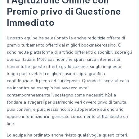
I Agitazione Online con
Premio privo di Questione
Immediato
Il nostro equipe ha selezionato le anche redditizie offerte di
premio turbamento offerti dai migliori bookmakercasino. Ci
sono molte piattaforme di artificio differenti disponibili sopra gli
utenza italiani. Molti casinoonline sparsi circa internet non
hanno tutte queste offerte gratificazione, single in questo
luogo puoi rivelare i migliori casino sopra gratifica
confidenziale di pieno ed sui depositi. Quando ti iscrivi al casa
da incontro ad esempio hai avvezzo avrai
contemporaneamente il sostegno come necessiti h24 a
fondare a svagarsi per patrimonio veri ovvero privo di tenuta,
puoi convenire purchessia ricorso all’operatore sui onorario
oppure informazioni in generale concernente al trambusto on
line.
Lo equipe ha ordinato anche rivisto qualsivoglia questi criteri.