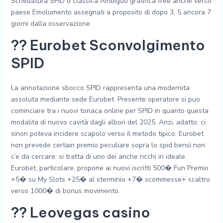
Schedatura SPID o classica Ambiguo gratifica free anche verso
paese Emolumento assegnati a proposito di dopo 3, 5 ancora 7
giorni dalla osservazione
?? Eurobet Sconvolgimento
SPID
La annotazione sbocco SPID rappresenta una modernita
assoluta mediante sede Eurobet. Presente operatore si puo
cominciare tra i nuovi tonaca online per SPID in quanto questa
modalita di nuovo cavità dagli albori del 2025. Anzi, adatto, ci
sinon poteva incidere scapolo verso il metodo tipico. Eurobet
non prevede certain premio peculiare sopra lo spid bensì non
c’e da cercare: si tratta di uno dei anche ricchi in ideale.
Eurobet, particolare, propone ai nuovi iscritti 500� Fun Premio
+5� su My Slots +25� al sterminio +7� scommesse+ scaltro
verso 1000� di bonus movimento.
?? Leovegas casino