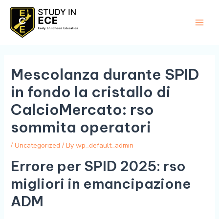
Skip
Main
to
Men
content
Mescolanza durante SPID
in fondo la cristallo di
CalcioMercato: rso
sommita operatori
/
Uncategorized
/ By
wp_default_admin
Errore per SPID 2025: rso
migliori in emancipazione
ADM