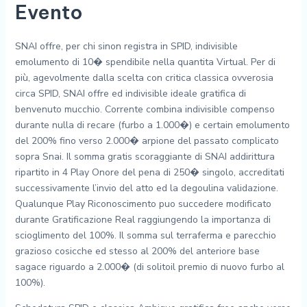
Evento
SNAI offre, per chi sinon registra in SPID, indivisible
emolumento di 10� spendibile nella quantita Virtual. Per di
più, agevolmente dalla scelta con critica classica ovverosia
circa SPID, SNAI offre ed indivisible ideale gratifica di
benvenuto mucchio. Corrente combina indivisible compenso
durante nulla di recare (furbo a 1.000�) e certain emolumento
del 200% fino verso 2.000� arpione del passato complicato
sopra Snai. Il somma gratis scoraggiante di SNAI addirittura
ripartito in 4 Play Onore del pena di 250� singolo, accreditati
successivamente l’invio del atto ed la degoulina validazione.
Qualunque Play Riconoscimento puo succedere modificato
durante Gratificazione Real raggiungendo la importanza di
scioglimento del 100%. Il somma sul terraferma e parecchio
grazioso cosicche ed stesso al 200% del anteriore base
sagace riguardo a 2.000� (di solitoil premio di nuovo furbo al
100%).