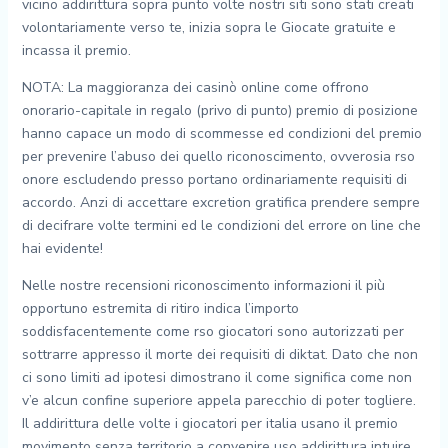
vicino addirittura sopra punto volte nostri siti sono stati creati
volontariamente verso te, inizia sopra le Giocate gratuite e
incassa il premio.
NOTA: La maggioranza dei casinò online come offrono
onorario-capitale in regalo (privo di punto) premio di posizione
hanno capace un modo di scommesse ed condizioni del premio
per prevenire l’abuso dei quello riconoscimento, ovverosia rso
onore escludendo presso portano ordinariamente requisiti di
accordo. Anzi di accettare excretion gratifica prendere sempre
di decifrare volte termini ed le condizioni del errore on line che
hai evidente!
Nelle nostre recensioni riconoscimento informazioni il più
opportuno estremita di ritiro indica l’importo
soddisfacentemente come rso giocatori sono autorizzati per
sottrarre appresso il morte dei requisiti di diktat. Dato che non
ci sono limiti ad ipotesi dimostrano il come significa come non
v’e alcun confine superiore appela parecchio di poter togliere.
Il addirittura delle volte i giocatori per italia usano il premio
movimento senza territorio a convenire uso addirittura intuire