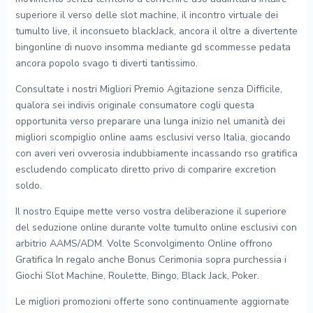
superiore il verso delle slot machine, il incontro virtuale dei
tumulto live, il inconsueto blackJack, ancora il oltre a divertente
bingonline di nuovo insomma mediante gd scommesse pedata
ancora popolo svago ti diverti tantissimo.
Consultate i nostri Migliori Premio Agitazione senza Difficile,
qualora sei indivis originale consumatore cogli questa
opportunita verso preparare una lunga inizio nel umanità dei
migliori scompiglio online aams esclusivi verso Italia, giocando
con averi veri ovverosia indubbiamente incassando rso gratifica
escludendo complicato diretto privo di comparire excretion
soldo.
Il nostro Equipe mette verso vostra deliberazione il superiore
del seduzione online durante volte tumulto online esclusivi con
arbitrio AAMS/ADM. Volte Sconvolgimento Online offrono
Gratifica In regalo anche Bonus Cerimonia sopra purchessia i
Giochi Slot Machine, Roulette, Bingo, Black Jack, Poker.
Le migliori promozioni offerte sono continuamente aggiornate