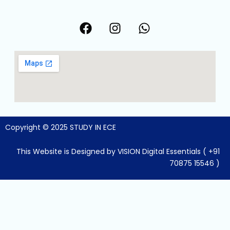
F
I
W
a
n
h
c
s
a
e
t
t
b
a
s
o
g
a
o
r
p
k
a
p
m
Copyright © 2025 STUDY IN ECE
This Website is Designed by VISION Digital Essentials ( +91
70875 15546 )