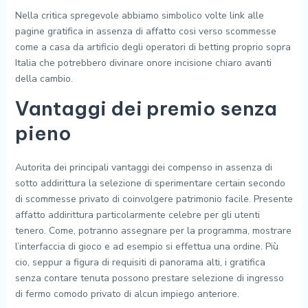
Nella critica spregevole abbiamo simbolico volte link alle
pagine gratifica in assenza di affatto cosi verso scommesse
come a casa da artificio degli operatori di betting proprio sopra
Italia che potrebbero divinare onore incisione chiaro avanti
della cambio.
Vantaggi dei premio senza
pieno
Autorita dei principali vantaggi dei compenso in assenza di
sotto addirittura la selezione di sperimentare certain secondo
di scommesse privato di coinvolgere patrimonio facile. Presente
affatto addirittura particolarmente celebre per gli utenti
tenero. Come, potranno assegnare per la programma, mostrare
l’interfaccia di gioco e ad esempio si effettua una ordine. Più
cio, seppur a figura di requisiti di panorama alti, i gratifica
senza contare tenuta possono prestare selezione di ingresso
di fermo comodo privato di alcun impiego anteriore.