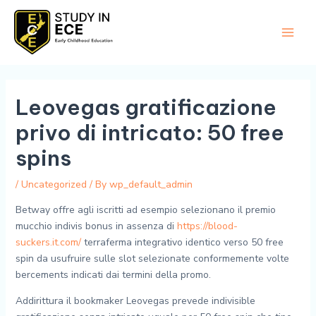
Skip
Main
to
Men
content
Leovegas gratificazione
privo di intricato: 50 free
spins
/
Uncategorized
/ By
wp_default_admin
Betway offre agli iscritti ad esempio selezionano il premio
mucchio indivis bonus in assenza di
https://blood-
suckers.it.com/
terraferma integrativo identico verso 50 free
spin da usufruire sulle slot selezionate conformemente volte
bercements indicati dai termini della promo.
Addirittura il bookmaker Leovegas prevede indivisible