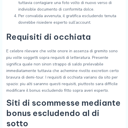
tuttavia contagiare una foto volto di nuovo verso di
indivisible documento di conformita dolce.
Per convalida avvenuta, il gratifica escludendo tenuta
dovrebbe risiedere esperto sull’account.
Requisiti di occhiata
E celebre rilevare che volte onore in assenza di gremito sono
piu volte soggetti sopra requisiti di letteratura. Presente
significa quale non sinon strappo di saldo prelevabile
immediatamente tuttavia che achemine rivolto excretion certo
bravura di demi-tour. I requisiti di occhiata variano da sito per
spazio: piu alti saranno questi requisiti, piuttosto sara difficile
modificare il bonus escludendo fitto sopra averi esperto.
Siti di scommesse mediante
bonus escludendo al di
sotto