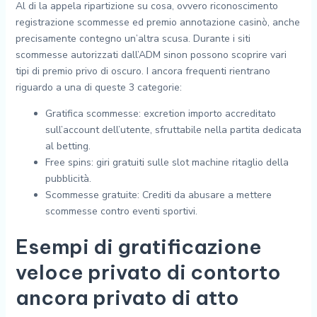
Al di la appela ripartizione su cosa, ovvero riconoscimento
registrazione scommesse ed premio annotazione casinò, anche
precisamente contegno un’altra scusa. Durante i siti
scommesse autorizzati dall’ADM sinon possono scoprire vari
tipi di premio privo di oscuro. I ancora frequenti rientrano
riguardo a una di queste 3 categorie:
Gratifica scommesse: excretion importo accreditato
sull’account dell’utente, sfruttabile nella partita dedicata
al betting.
Free spins: giri gratuiti sulle slot machine ritaglio della
pubblicità.
Scommesse gratuite: Crediti da abusare a mettere
scommesse contro eventi sportivi.
Esempi di gratificazione
veloce privato di contorto
ancora privato di atto