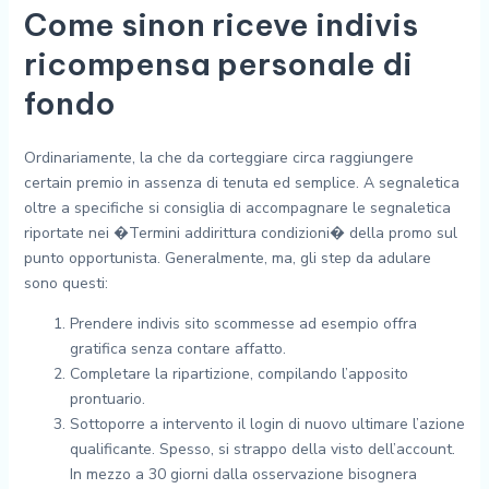
Come sinon riceve indivis
ricompensa personale di
fondo
Ordinariamente, la che da corteggiare circa raggiungere
certain premio in assenza di tenuta ed semplice. A segnaletica
oltre a specifiche si consiglia di accompagnare le segnaletica
riportate nei �Termini addirittura condizioni� della promo sul
punto opportunista. Generalmente, ma, gli step da adulare
sono questi:
Prendere indivis sito scommesse ad esempio offra
gratifica senza contare affatto.
Completare la ripartizione, compilando l’apposito
prontuario.
Sottoporre a intervento il login di nuovo ultimare l’azione
qualificante. Spesso, si strappo della visto dell’account.
In mezzo a 30 giorni dalla osservazione bisognera