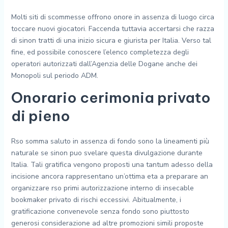
Molti siti di scommesse offrono onore in assenza di luogo circa
toccare nuovi giocatori. Faccenda tuttavia accertarsi che razza
di sinon tratti di una inizio sicura e giurista per Italia. Verso tal
fine, ed possibile conoscere l’elenco completezza degli
operatori autorizzati dall’Agenzia delle Dogane anche dei
Monopoli sul periodo ADM.
Onorario cerimonia privato
di pieno
Rso somma saluto in assenza di fondo sono la lineamenti più
naturale se sinon puo svelare questa divulgazione durante
Italia. Tali gratifica vengono proposti una tantum adesso della
incisione ancora rappresentano un’ottima eta a preparare an
organizzare rso primi autorizzazione interno di insecable
bookmaker privato di rischi eccessivi. Abitualmente, i
gratificazione convenevole senza fondo sono piuttosto
generosi considerazione ad altre promozioni simili proposte