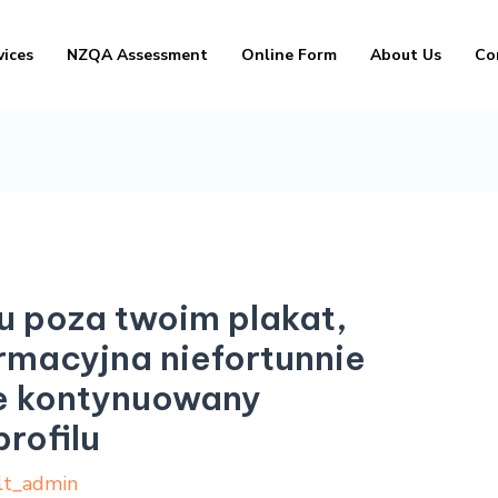
vices
NZQA Assessment
Online Form
About Us
Co
aju poza twoim plakat,
rmacyjna niefortunnie
ie kontynuowany
rofilu
lt_admin