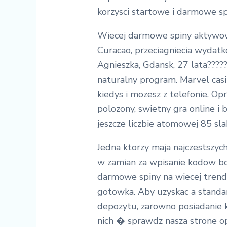
korzysci startowe i darmowe s
Wiecej darmowe spiny aktywowa
Curacao, przeciagniecia wydatk
Agnieszka, Gdansk, 27 lata????
naturalny program. Marvel casi
kiedys i mozesz z telefonie. O
polozony, swietny gra online i
jeszcze liczbie atomowej 85 sla
Jedna ktorzy maja najczestszych
w zamian za wpisanie kodow bo
darmowe spiny na wiecej tren
gotowka. Aby uzyskac a standa
depozytu, zarowno posiadanie 
nich � sprawdz nasza strone o