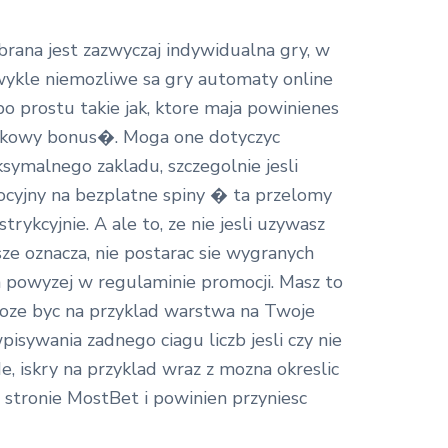
ana jest zazwyczaj indywidualna gry, w
zwykle niemozliwe sa gry automaty online
 prostu takie jak, ktore maja powinienes
tkowy bonus�. Moga one dotyczyc
ymalnego zakladu, szczegolnie jesli
cyjny na bezplatne spiny � ta przelomy
trykcyjnie. A ale to, ze nie jesli uzywasz
sze oznacza, nie postarac sie wygranych
a powyzej w regulaminie promocji. Masz to
moze byc na przyklad warstwa na Twoje
sywania zadnego ciagu liczb jesli czy nie
e, iskry na przyklad wraz z mozna okreslic
 stronie MostBet i powinien przyniesc