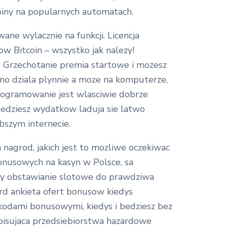
piny na popularnych automatach.
ne wylacznie na funkcji. Licencja
ow Bitcoin – wszystko jak nalezy!
? Grzechotanie premia startowe i mozesz
no dziala plynnie a moze na komputerze,
programowanie jest wlasciwie dobrze
 bedziesz wydatkow laduja sie latwo
bszym internecie.
 nagrod, jakich jest to mozliwe oczekiwac
nusowych na kasyn w Polsce, sa
dy obstawianie slotowe do prawdziwa
rd ankieta ofert bonusow kiedys
kodami bonusowymi, kiedys i bedziesz bez
pisujaca przedsiebiorstwa hazardowe