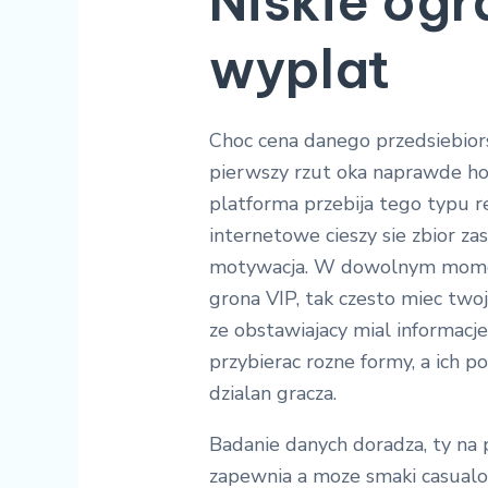
Niskie ogr
wyplat
Choc cena danego przedsiebio
pierwszy rzut oka naprawde ho
platforma przebija tego typu r
internetowe cieszy sie zbior za
motywacja. W dowolnym momenc
grona VIP, tak czesto miec two
ze obstawiajacy mial informacje
przybierac rozne formy, a ich p
dzialan gracza.
Badanie danych doradza, ty na
zapewnia a moze smaki casualo