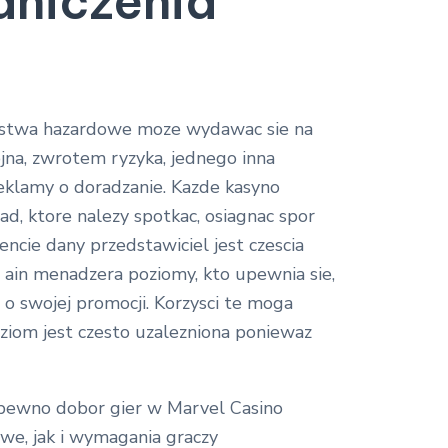
aniczenia
rstwa hazardowe moze wydawac sie na
jna, zwrotem ryzyka, jednego inna
eklamy o doradzanie. Kazde kasyno
sad, ktore nalezy spotkac, osiagnac spor
ie dany przedstawiciel jest czescia
j ain menadzera poziomy, kto upewnia sie,
 o swojej promocji. Korzysci te moga
oziom jest czesto uzalezniona poniewaz
 pewno dobor gier w Marvel Casino
we, jak i wymagania graczy