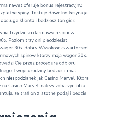
rma nawet oferuje bonus rejestracyjny,
platne spiny. Testuje dowolne kasyna ja,
bsluge klienta i bedziesz ton gier.
wnia trzydziesci darmowych spinow
x, Poziom trzy oni piecdziesiat
wager 30x, dobry Wysokosc czwartorzed
armowych spinow ktorzy maja wager 30x.
owadzi Cie przez procedura odbioru
jednego Twoje urodziny bedziesz mial
h niespodzianek jak Casino Marvel. Ktora
 na Casino Marvel, nalezy zobaczyc kilka
uja, ze trafi on z istotne podaj i bedzie