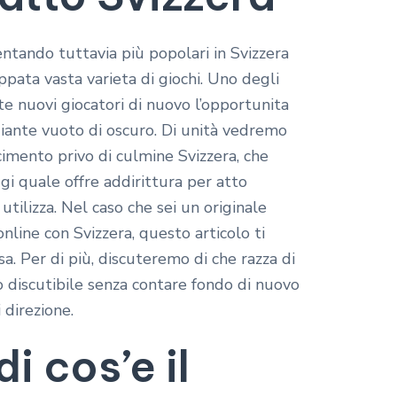
ntando tuttavia più popolari in Svizzera
ppata vasta varieta di giochi. Uno degli
te nuovi giocatori di nuovo l’opportunita
diante vuoto di oscuro. Di unità vedremo
cimento privo di culmine Svizzera, che
gi quale offre addirittura per atto
tilizza. Nel caso che sei un originale
nline con Svizzera, questo articolo ti
a. Per di più, discuteremo di che razza di
 discutibile senza contare fondo di nuovo
 direzione.
i cos’e il