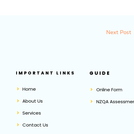
Next Post
GUIDE
IMPORTANT LINKS
Home
Online Form
About Us
NZQA Assessme
Services
Contact Us