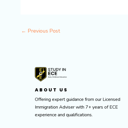
←
Previous Post
ABOUT US
Offering expert guidance from our Licensed
Immigration Adviser with 7+ years of ECE
experience and qualifications.