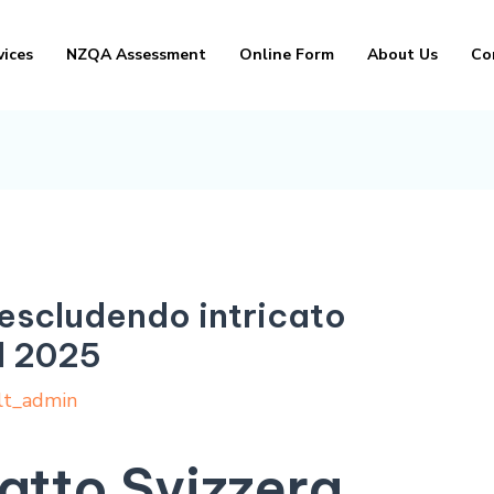
vices
NZQA Assessment
Online Form
About Us
Co
 escludendo intricato
il 2025
lt_admin
atto Svizzera