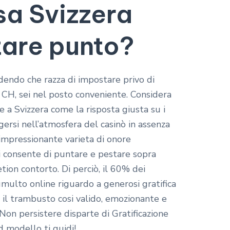
a Svizzera
tare punto?
edendo che razza di impostare privo di
e CH, sei nel posto conveniente. Considera
e a Svizzera come la risposta giusta su i
ersi nell’atmosfera del casinò in assenza
L’impressionante varieta di onore
i consente di puntare e pestare sopra
etion contorto. Di perciò, il 60% dei
umulto online riguardo a generosi gratifica
e il trambusto cosi valido, emozionante e
 Non persistere disparte di Gratificazione
d modello ti guidi!