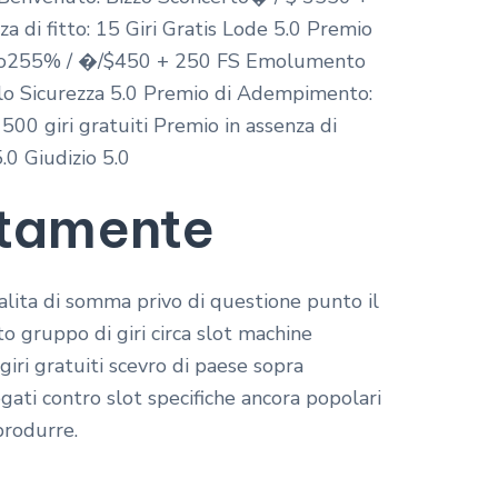
za di fitto: 15 Giri Gratis Lode 5.0 Premio
no255% / �/$450 + 250 FS Emolumento
galo Sicurezza 5.0 Premio di Adempimento:
00 giri gratuiti Premio in assenza di
5.0 Giudizio 5.0
itamente
ualita di somma privo di questione punto il
nto gruppo di giri circa slot machine
giri gratuiti scevro di paese sopra
ati contro slot specifiche ancora popolari
produrre.