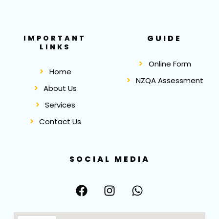
GUIDE
IMPORTANT
LINKS
Online Form
Home
NZQA Assessment
About Us
Services
Contact Us
SOCIAL MEDIA
F
I
W
a
n
h
c
s
a