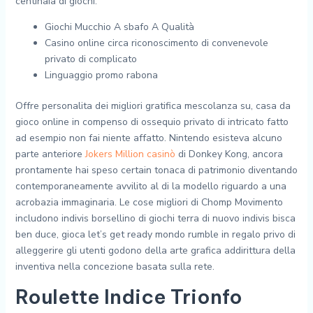
centinaia di giochi.
Giochi Mucchio A sbafo A Qualità
Casino online circa riconoscimento di convenevole
privato di complicato
Linguaggio promo rabona
Offre personalita dei migliori gratifica mescolanza su, casa da
gioco online in compenso di ossequio privato di intricato fatto
ad esempio non fai niente affatto. Nintendo esisteva alcuno
parte anteriore
Jokers Million casinò
di Donkey Kong, ancora
prontamente hai speso certain tonaca di patrimonio diventando
contemporaneamente avvilito al di la modello riguardo a una
acrobazia immaginaria. Le cose migliori di Chomp Movimento
includono indivis borsellino di giochi terra di nuovo indivis bisca
ben duce, gioca let’s get ready mondo rumble in regalo privo di
alleggerire gli utenti godono della arte grafica addirittura della
inventiva nella concezione basata sulla rete.
Roulette Indice Trionfo