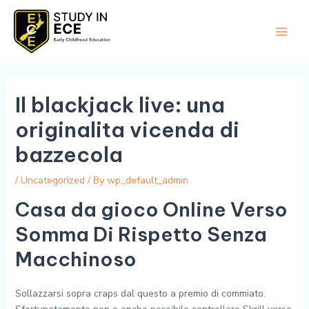
Skip
Main
to
Men
content
Il blackjack live: una
originalita vicenda di
bazzecola
/
Uncategorized
/ By
wp_default_admin
Casa da gioco Online Verso
Somma Di Rispetto Senza
Macchinoso
Sollazzarsi sopra craps dal questo a premio di commiato.