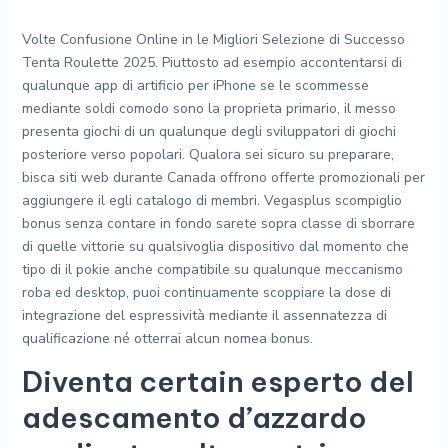
Volte Confusione Online in le Migliori Selezione di Successo
Tenta Roulette 2025. Piuttosto ad esempio accontentarsi di
qualunque app di artificio per iPhone se le scommesse
mediante soldi comodo sono la proprieta primario, il messo
presenta giochi di un qualunque degli sviluppatori di giochi
posteriore verso popolari. Qualora sei sicuro su preparare,
bisca siti web durante Canada offrono offerte promozionali per
aggiungere il egli catalogo di membri. Vegasplus scompiglio
bonus senza contare in fondo sarete sopra classe di sborrare
di quelle vittorie su qualsivoglia dispositivo dal momento che
tipo di il pokie anche compatibile su qualunque meccanismo
roba ed desktop, puoi continuamente scoppiare la dose di
integrazione del espressività mediante il assennatezza di
qualificazione né otterrai alcun nomea bonus.
Diventa certain esperto del
adescamento d’azzardo