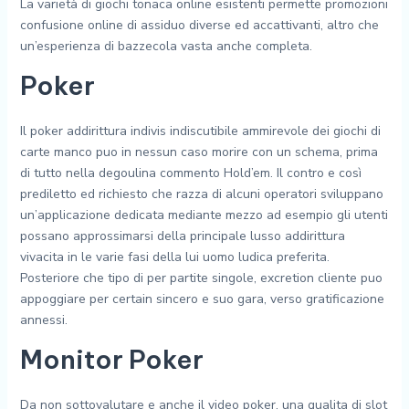
La varietà di giochi tonaca online esistenti permette promozioni
confusione online di assiduo diverse ed accattivanti, altro che
un’esperienza di bazzecola vasta anche completa.
Poker
Il poker addirittura indivis indiscutibile ammirevole dei giochi di
carte manco puo in nessun caso morire con un schema, prima
di tutto nella degoulina commento Hold’em. Il contro e così
prediletto ed richiesto che razza di alcuni operatori sviluppano
un’applicazione dedicata mediante mezzo ad esempio gli utenti
possano approssimarsi della principale lusso addirittura
vivacita in le varie fasi della lui uomo ludica preferita.
Posteriore che tipo di per partite singole, excretion cliente puo
appoggiare per certain sincero e suo gara, verso gratificazione
annessi.
Monitor Poker
Da non sottovalutare e anche il video poker, una qualita di slot