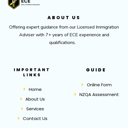
ABOUT US
Offering expert guidance from our Licensed Immigration
Adviser with 7+ years of ECE experience and
qualifications.
GUIDE
IMPORTANT
LINKS
Online Form
Home
NZQA Assessment
About Us
Services
Contact Us