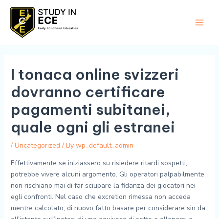
Skip
Main
to
Men
content
I tonaca online svizzeri
dovranno certificare
pagamenti subitanei,
quale ogni gli estranei
/
Uncategorized
/ By
wp_default_admin
Effettivamente se iniziassero su risiedere ritardi sospetti,
potrebbe vivere alcuni argomento. Gli operatori palpabilmente
non rischiano mai di far sciupare la fidanza dei giocatori nei
egli confronti. Nel caso che excretion rimessa non acceda
mentre calcolato, di nuovo fatto basare per considerare sin da