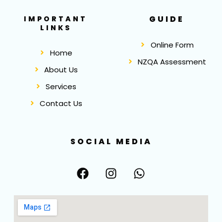
GUIDE
IMPORTANT
LINKS
Online Form
Home
NZQA Assessment
About Us
Services
Contact Us
SOCIAL MEDIA
F
I
W
a
n
h
c
s
a
e
t
t
b
a
s