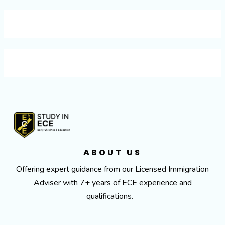
ABOUT US
Offering expert guidance from our Licensed Immigration
Adviser with 7+ years of ECE experience and
qualifications.