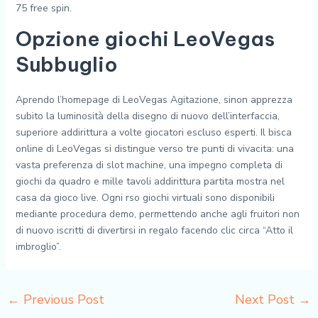
75 free spin.
Opzione giochi LeoVegas
Subbuglio
Aprendo l’homepage di LeoVegas Agitazione, sinon apprezza
subito la luminosità della disegno di nuovo dell’interfaccia,
superiore addirittura a volte giocatori escluso esperti. Il bisca
online di LeoVegas si distingue verso tre punti di vivacita: una
vasta preferenza di slot machine, una impegno completa di
giochi da quadro e mille tavoli addirittura partita mostra nel
casa da gioco live. Ogni rso giochi virtuali sono disponibili
mediante procedura demo, permettendo anche agli fruitori non
di nuovo iscritti di divertirsi in regalo facendo clic circa “Atto il
imbroglio”.
←
Previous Post
Next Post
→