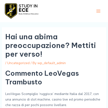
Skip
Main
to
Men
content
Hai una abima
preoccupazione? Mettiti
per verso!
/
Uncategorized
/ By
wp_default_admin
Commento LeoVegas
Trambusto
LeoVegas Scompiglio ‘ruggisce’ mediante Italia dal 2017, con
una annuncio di slot machine, casino live ed promo periodiche
che razza di per pochi possono livellare.