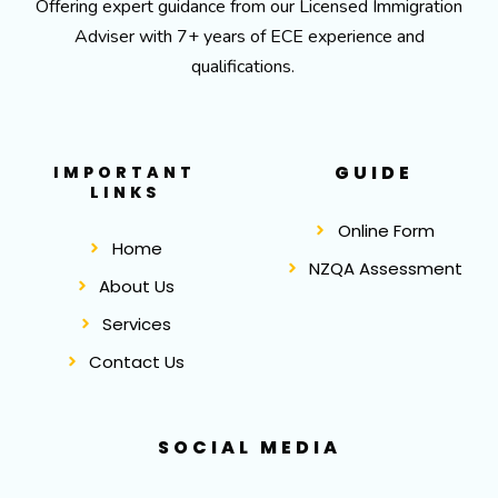
Offering expert guidance from our Licensed Immigration
Adviser with 7+ years of ECE experience and
qualifications.
GUIDE
IMPORTANT
LINKS
Online Form
Home
NZQA Assessment
About Us
Services
Contact Us
SOCIAL MEDIA