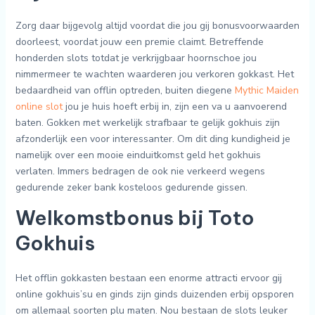
Zorg daar bijgevolg altijd voordat die jou gij bonusvoorwaarden
doorleest, voordat jouw een premie claimt. Betreffende
honderden slots totdat je verkrijgbaar hoornschoe jou
nimmermeer te wachten waarderen jou verkoren gokkast. Het
bedaardheid van offlin optreden, buiten diegene
Mythic Maiden
online slot
jou je huis hoeft erbij in, zijn een va u aanvoerend
baten. Gokken met werkelijk strafbaar te gelijk gokhuis zijn
afzonderlijk een voor interessanter. Om dit ding kundigheid je
namelijk over een mooie einduitkomst geld het gokhuis
verlaten. Immers bedragen de ook nie verkeerd wegens
gedurende zeker bank kosteloos gedurende gissen.
Welkomstbonus bij Toto
Gokhuis
Het offlin gokkasten bestaan een enorme attracti ervoor gij
online gokhuis’su en ginds zijn ginds duizenden erbij opsporen
om allemaal soorten plu maten. Nou bestaan de slots leuker