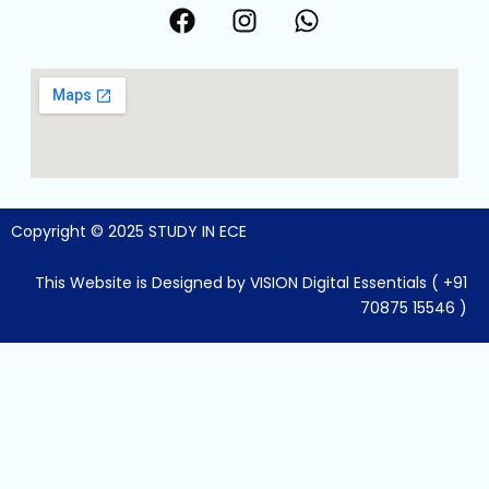
F
I
W
a
n
h
c
s
a
e
t
t
b
a
s
o
g
a
o
r
p
k
a
p
m
Copyright © 2025 STUDY IN ECE
This Website is Designed by VISION Digital Essentials ( +91
70875 15546 )