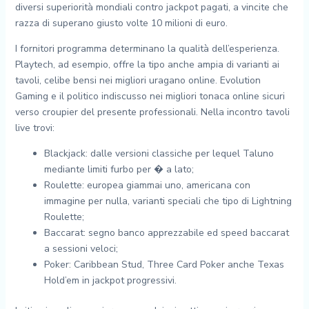
diversi superiorità mondiali contro jackpot pagati, a vincite che
razza di superano giusto volte 10 milioni di euro.
I fornitori programma determinano la qualità dell’esperienza.
Playtech, ad esempio, offre la tipo anche ampia di varianti ai
tavoli, celibe bensi nei migliori uragano online. Evolution
Gaming e il politico indiscusso nei migliori tonaca online sicuri
verso croupier del presente professionali. Nella incontro tavoli
live trovi:
Blackjack: dalle versioni classiche per lequel Taluno
mediante limiti furbo per � a lato;
Roulette: europea giammai uno, americana con
immagine per nulla, varianti speciali che tipo di Lightning
Roulette;
Baccarat: segno banco apprezzabile ed speed baccarat
a sessioni veloci;
Poker: Caribbean Stud, Three Card Poker anche Texas
Hold’em in jackpot progressivi.