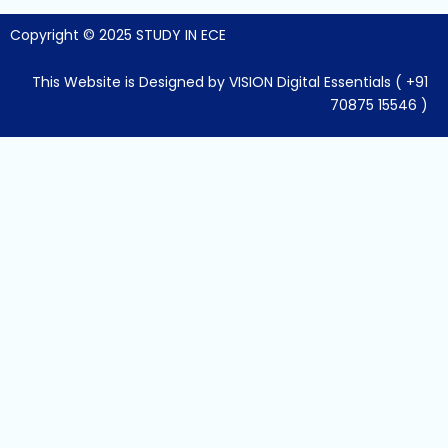
m
Copyright © 2025 STUDY IN ECE
This Website is Designed by VISION Digital Essentials ( +91
70875 15546 )