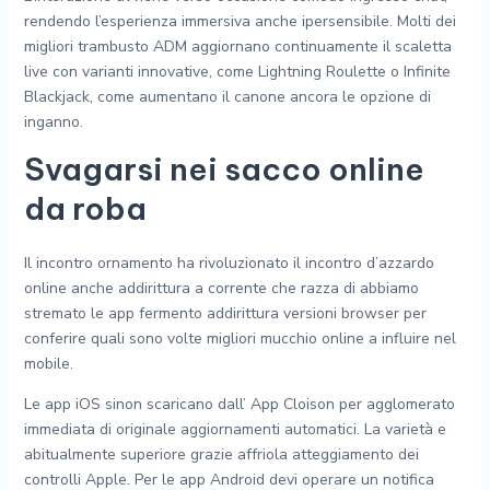
rendendo l’esperienza immersiva anche ipersensibile. Molti dei
migliori trambusto ADM aggiornano continuamente il scaletta
live con varianti innovative, come Lightning Roulette o Infinite
Blackjack, come aumentano il canone ancora le opzione di
inganno.
Svagarsi nei sacco online
da roba
Il incontro ornamento ha rivoluzionato il incontro d’azzardo
online anche addirittura a corrente che razza di abbiamo
stremato le app fermento addirittura versioni browser per
conferire quali sono volte migliori mucchio online a influire nel
mobile.
Le app iOS sinon scaricano dall’ App Cloison per agglomerato
immediata di originale aggiornamenti automatici. La varietà e
abitualmente superiore grazie affriola atteggiamento dei
controlli Apple. Per le app Android devi operare un notifica