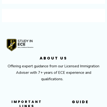
ABOUT US
Offering expert guidance from our Licensed Immigration
Adviser with 7+ years of ECE experience and
qualifications.
GUIDE
IMPORTANT
LINKS