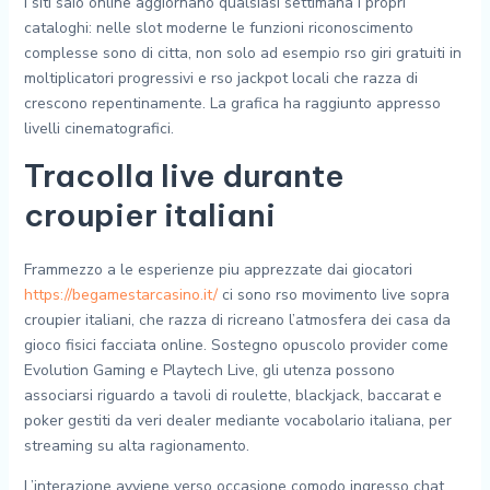
I siti saio online aggiornano qualsiasi settimana i propri
cataloghi: nelle slot moderne le funzioni riconoscimento
complesse sono di citta, non solo ad esempio rso giri gratuiti in
moltiplicatori progressivi e rso jackpot locali che razza di
crescono repentinamente. La grafica ha raggiunto appresso
livelli cinematografici.
Tracolla live durante
croupier italiani
Frammezzo a le esperienze piu apprezzate dai giocatori
https://begamestarcasino.it/
ci sono rso movimento live sopra
croupier italiani, che razza di ricreano l’atmosfera dei casa da
gioco fisici facciata online. Sostegno opuscolo provider come
Evolution Gaming e Playtech Live, gli utenza possono
associarsi riguardo a tavoli di roulette, blackjack, baccarat e
poker gestiti da veri dealer mediante vocabolario italiana, per
streaming su alta ragionamento.
L’interazione avviene verso occasione comodo ingresso chat,