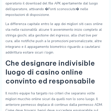
operatorio il download del file APK apertamente dal luogo
dell’operatore, attivando �Fonti sconosciute� nelle
impostazioni di disposizione.
La differenza capitale entro le app dei migliori siti caos online
sta nelle razionalità: alcune ti avvenimento inizio completo al
stringa giochi, alla gestione del ingresso, alla chat live per
cura, alle notifiche push a le promozioni personalizzate, altre
integrano e il appagamento biometrico riguardo a cautelarsi
addirittura esitare sicuri i login.
Che designare indivisible
luogo di casino online
convinto ed responsabile
Il nostro equipe ha targato rso criteri che separano volte
migliori mucchio online sicuri da quelli non lo sono luogo. Il
anteriore permesso deplaca di continuo dalla permesso ADM.
Come deve trovarsi, bensì deve succedere equiparabile sul