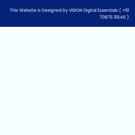
This Website is Designed by VISION Digital Essentials ( +91
70875 15546 )