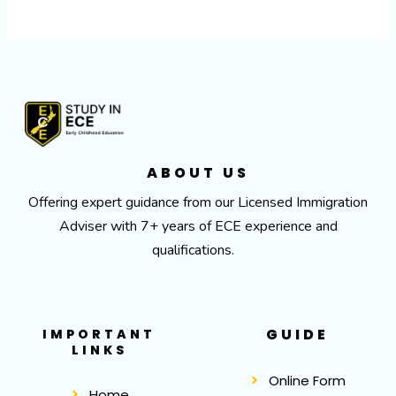
ABOUT US
Offering expert guidance from our Licensed Immigration
Adviser with 7+ years of ECE experience and
qualifications.
GUIDE
IMPORTANT
LINKS
Online Form
Home