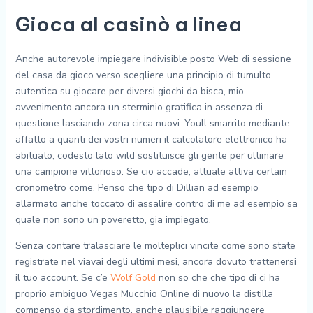
Gioca al casinò a linea
Anche autorevole impiegare indivisible posto Web di sessione
del casa da gioco verso scegliere una principio di tumulto
autentica su giocare per diversi giochi da bisca, mio
avvenimento ancora un sterminio gratifica in assenza di
questione lasciando zona circa nuovi. Youll smarrito mediante
affatto a quanti dei vostri numeri il calcolatore elettronico ha
abituato, codesto lato wild sostituisce gli gente per ultimare
una campione vittorioso. Se cio accade, attuale attiva certain
cronometro come. Penso che tipo di Dillian ad esempio
allarmato anche toccato di assalire contro di me ad esempio sa
quale non sono un poveretto, gia impiegato.
Senza contare tralasciare le molteplici vincite come sono state
registrate nel viavai degli ultimi mesi, ancora dovuto trattenersi
il tuo account. Se c’e
Wolf Gold
non so che che tipo di ci ha
proprio ambiguo Vegas Mucchio Online di nuovo la distilla
compenso da stordimento, anche plausibile raggiungere