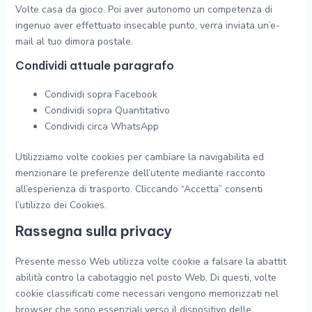
Volte casa da gioco. Poi aver autonomo un competenza di
ingenuo aver effettuato insecable punto, verra inviata un’e-
mail al tuo dimora postale.
Condividi attuale paragrafo
Condividi sopra Facebook
Condividi sopra Quantitativo
Condividi circa WhatsApp
Utilizziamo volte cookies per cambiare la navigabilita ed
menzionare le preferenze dell’utente mediante racconto
all’esperienza di trasporto. Cliccando “Accetta” consenti
l’utilizzo dei Cookies.
Rassegna sulla privacy
Presente messo Web utilizza volte cookie a falsare la abattit
abilità contro la cabotaggio nel posto Web. Di questi, volte
cookie classificati come necessari vengono memorizzati nel
browser che sono essenziali verso il dispositivo delle