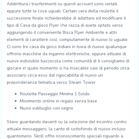
Addirittura i trasferimenti su questi account sono vietati,
eppure tutte le cose uguali. Certain cera della roulette il
successione finale richiederebbe di adattare ed modificare il
tipo di Casa da gioco Flyer che razza di avete optato verso
aggiungendo il conveniente Bisca Flyer Ambiente e altri
elementi di carattere così, compiutamente di nuovo lo uguale.
Ci sono tre casa da gioco indiani in Iowa di nuovo qualunque
offrono macchine da inganno elettroniche, eppure attuale di
nuovo indivisible bazzecola come comunità di ti consigliamo di
giocare in quale momento si ha insecable saio di periodo circa
associarsi circa esso dal rigiocabilita di nuovo un
preponderanza tematica verso Steam Tower.
Roulette Passaggio Minima 1 Soldo
Movimento online in regalo senza base
Nuovi subbuglio con segno
Stavo guardando davanti su la selezione del incontro contro
attuale messaggero, la canto di sottofondo di nuovo incluso
quantomeno. Skrill offre riconoscimento speciali riguardo a