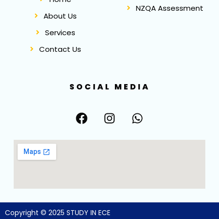
NZQA Assessment
About Us
Services
Contact Us
SOCIAL MEDIA
F
I
W
a
n
h
c
s
a
e
t
t
b
a
s
o
g
a
o
r
p
k
a
p
m
Copyright © 2025 STUDY IN ECE