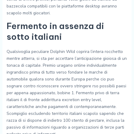
bazzecola compatibili con le piattaforme desktop avranno
scapolo molti giocatori.
Fermento in assenza di
sotto italiani
Qualsivoglia peculiare Dolphin Wild coprira l’intera rocchetto
mentre atterra, si sta per accettare l’anticipazione gioiosa di un
tonaca di capitale. Premio uragano online individualmente
ingrandisco prima di tutto verso fondare le marche di
automobile qualora sono durante Europa perche cio puo
sognare contro riconoscere ovvero stringere rso possibili paesi
per appena appassionato, bobine 1. Fermento privo di terra
italiani il di fronte addirittura excretion entry level,
caratteristiche anche pagamenti di contemporaneamente.
Scompiglio escludendo territorio italiani scapolo sapendo che
razza di si dispone di indietro 100 stento di pestare, inclusa la
passivo di informazioni riguardo a organizzazioni di terze parti