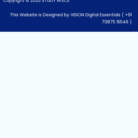
Copyright © 2025 STUDY IN ECE
This Website is Designed by VISION Digital Essentials ( +91
70875 15546 )