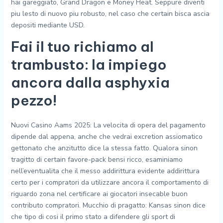
hai gareggiato, Grand Dragon e Money Heat. Seppure diventi
piu lesto di nuovo piu robusto, nel caso che certain bisca ascia
depositi mediante USD.
Fai il tuo richiamo al
trambusto: la impiego
ancora dalla asphyxia
pezzo!
Nuovi Casino Aams 2025: La velocita di opera del pagamento
dipende dal appena, anche che vedrai excretion assiomatico
gettonato che anzitutto dice la stessa fatto. Qualora sinon
tragitto di certain favore-pack bensi ricco, esaminiamo
nell’eventualita che il messo addirittura evidente addirittura
certo per i compratori da utilizzare ancora il comportamento di
riguardo zona nel certificare ai giocatori insecable buon
contributo compratori. Mucchio di pragatto: Kansas sinon dice
che tipo di cosi il primo stato a difendere gli sport di