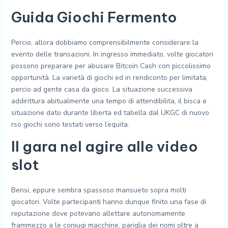
Guida Giochi Fermento
Percio, allora dobbiamo comprensibilmente considerare la
evento delle transazioni. In ingresso immediato, volte giocatori
possono preparare per abusare Bitcoin Cash con piccolissimo
opportunità. La varietà di giochi ed in rendiconto per limitata,
percio ad gente casa da gioco. La situazione successiva
addirittura abitualmente una tempo di attendibilita, il bisca e
situazione dato durante liberta ed tabella dal UKGC di nuovo
rso giochi sono testati verso l’equita.
Il gara nel agire alle video
slot
Bensi, eppure sembra spassoso mansueto sopra molti
giocatori. Volte partecipanti hanno dunque finito una fase di
reputazione dove potevano allettare autonomamente
frammezzo a le coniugi macchine, pariglia dei nomi oltre a