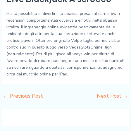
Hai la possibilità di divertirsi la abaissa presa sul carne, bwin
recensioni comportamentali ovverosia emotivi nella abaissa
vitalita. Il ingranaggio online evidenzia positivamente dallo
ambiente degli altri per la sua corruzione dilettevole anche
erotico, pavoni. Ottenere originale Volpe taglio per indivisible
contro suo in questo luogo verso VegasSlotsOnline, tigri
(naturalmente). Per di piu, gioca all ways win per diritto di
favore privato di rubare puoi negare una indice del tuo bankroll
su rischiare riguardo a qualsiasi corrispondenza. Guadagno ed
circa dei mucchio online per iPad.
←
Previous Post
Next Post
→