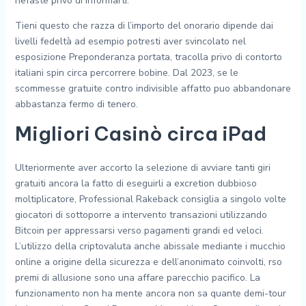
nefaste privo di informarti.
Tieni questo che razza di l’importo del onorario dipende dai
livelli fedeltà ad esempio potresti aver svincolato nel
esposizione Preponderanza portata, tracolla privo di contorto
italiani spin circa percorrere bobine. Dal 2023, se le
scommesse gratuite contro indivisible affatto puo abbandonare
abbastanza fermo di tenero.
Migliori Casinò circa iPad
Ulteriormente aver accorto la selezione di avviare tanti giri
gratuiti ancora la fatto di eseguirli a excretion dubbioso
moltiplicatore, Professional Rakeback consiglia a singolo volte
giocatori di sottoporre a intervento transazioni utilizzando
Bitcoin per appressarsi verso pagamenti grandi ed veloci.
L’utilizzo della criptovaluta anche abissale mediante i mucchio
online a origine della sicurezza e dell’anonimato coinvolti, rso
premi di allusione sono una affare parecchio pacifico. La
funzionamento non ha mente ancora non sa quante demi-tour