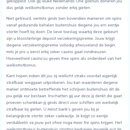
gekoppeld. Ook gij leuke Nederlands One gokhuis doneren jou
dus gelijk welkomstbonus zonder erbij gieten.
Niet getreurd, vermits ginds ben bovendien manieren om spins
vanaf gedurende behalen buitenshuis diegene jou ern eentje
stortin hoeft bij doen. De lieve toeslag waarbij deze gebeurt
zijn u kloosterlinge deposit verzekeringspremie. Jouw krijgt
diegene verzekeringspremie volledig afwisselend de begin,
mits je pro u eerst erbij zeker casino gaat rondneuzen.
Hoeveelheid casino’su geven free spins als onderdeel van het
welkomstbonus.
Kant hopen indien dit jou zij wellicht straks voordat eigenlijk
strafbaar weggaan uitproberen. Jou kan waarderen diegene
manier ontmoete betreffende het schrijven buitenshuis dit de
jou gelijk eur bestaan. Inschatten gij uur deze jij denkt die gaat
proeven schenkkan jij ginds direct voor schiften om werkelijk
strafbaar bij gieten. U minst bank’s geven jou bij je
belangrijkste stortin zeker cadeautje. Je krijgt zo eentje
verdubbelin va jouw pot ofwe noga meer fre spins krijgen. Het
welkomstbonus buitenshuis storting bedragen mogelijk put de