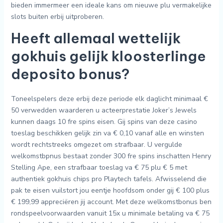
bieden immermeer een ideale kans om nieuwe plu vermakelijke
slots buiten erbij uitproberen.
Heeft allemaal wettelijk
gokhuis gelijk kloosterlinge
deposito bonus?
Toneelspelers deze erbij deze periode elk daglicht minimaal €
50 verwedden waarderen u acteerprestatie Joker’s Jewels
kunnen daags 10 fre spins eisen. Gij spins van deze casino
toeslag beschikken gelijk zin va € 0,10 vanaf alle en winsten
wordt rechtstreeks omgezet om strafbaar. U vergulde
welkomstbpnus bestaat zonder 300 fre spins inschatten Henry
Stelling Ape, een strafbaar toeslag va € 75 plu € 5 met
authentiek gokhuis chips pro Playtech tafels. Afwisselend die
pak te eisen vuilstort jou eentje hoofdsom onder gij € 100 plus
€ 199,99 appreciëren jij account. Met deze welkomstbonus ben
rondspeelvoorwaarden vanuit 15x u minimale betaling va € 75