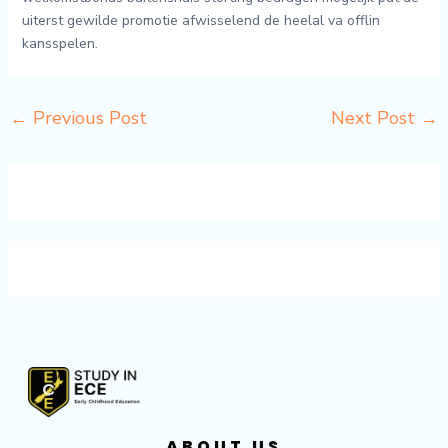
uiterst gewilde promotie afwisselend de heelal va offlin
kansspelen.
←
Previous Post
Next Post
→
ABOUT US