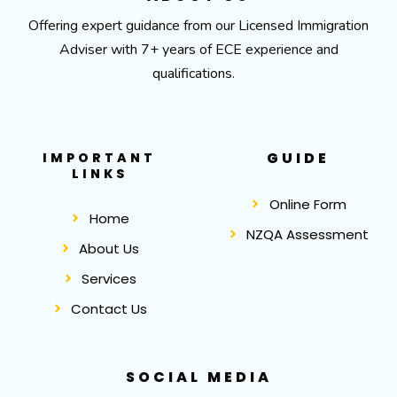
Offering expert guidance from our Licensed Immigration
Adviser with 7+ years of ECE experience and
qualifications.
GUIDE
IMPORTANT
LINKS
Online Form
Home
NZQA Assessment
About Us
Services
Contact Us
SOCIAL MEDIA