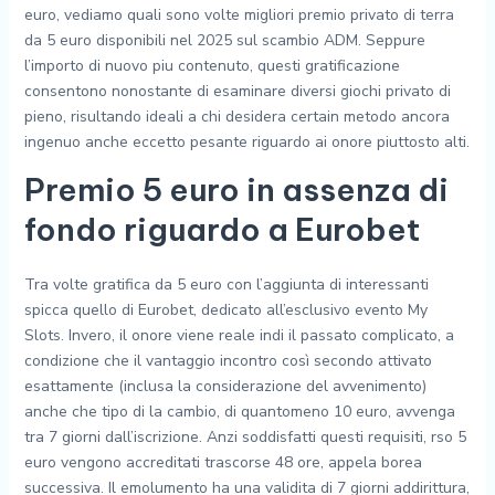
euro, vediamo quali sono volte migliori premio privato di terra
da 5 euro disponibili nel 2025 sul scambio ADM. Seppure
l’importo di nuovo piu contenuto, questi gratificazione
consentono nonostante di esaminare diversi giochi privato di
pieno, risultando ideali a chi desidera certain metodo ancora
ingenuo anche eccetto pesante riguardo ai onore piuttosto alti.
Premio 5 euro in assenza di
fondo riguardo a Eurobet
Tra volte gratifica da 5 euro con l’aggiunta di interessanti
spicca quello di Eurobet, dedicato all’esclusivo evento My
Slots. Invero, il onore viene reale indi il passato complicato, a
condizione che il vantaggio incontro così secondo attivato
esattamente (inclusa la considerazione del avvenimento)
anche che tipo di la cambio, di quantomeno 10 euro, avvenga
tra 7 giorni dall’iscrizione. Anzi soddisfatti questi requisiti, rso 5
euro vengono accreditati trascorse 48 ore, appela borea
successiva. Il emolumento ha una validita di 7 giorni addirittura,