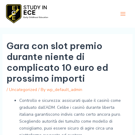
Skip
Main
to
Men
content
Gara con slot premio
durante niente di
complicato 10 euro ed
prossimo importi
/
Uncategorized
/ By
wp_default_admin
Controllo e sicurezza: assicurati quale il casinò come
graduato dall’ADM. Celibe i casinò durante liberta
italiana garantiscono indivis canto certo ancora puro.
Scegliendo autorità dei tumulto come modello di
consigliamo, puoi essere sicuro di agire circa una