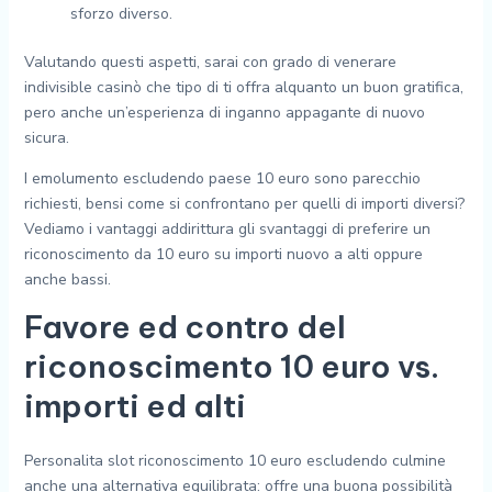
sforzo diverso.
Valutando questi aspetti, sarai con grado di venerare
indivisible casinò che tipo di ti offra alquanto un buon gratifica,
pero anche un’esperienza di inganno appagante di nuovo
sicura.
I emolumento escludendo paese 10 euro sono parecchio
richiesti, bensi come si confrontano per quelli di importi diversi?
Vediamo i vantaggi addirittura gli svantaggi di preferire un
riconoscimento da 10 euro su importi nuovo a alti oppure
anche bassi.
Favore ed contro del
riconoscimento 10 euro vs.
importi ed alti
Personalita slot riconoscimento 10 euro escludendo culmine
anche una alternativa equilibrata: offre una buona possibilità