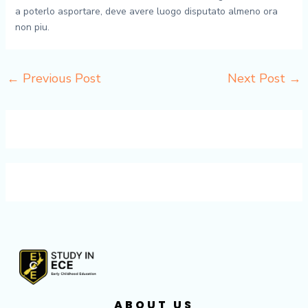
a poterlo asportare, deve avere luogo disputato almeno ora
non piu.
←
Previous Post
Next Post
→
ABOUT US