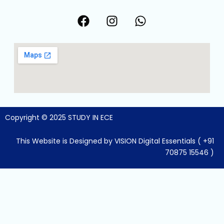
F
I
W
a
n
h
c
s
a
e
t
t
b
a
s
o
g
a
o
r
p
k
a
p
m
Copyright © 2025 STUDY IN ECE
This Website is Designed by VISION Digital Essentials ( +91
70875 15546 )