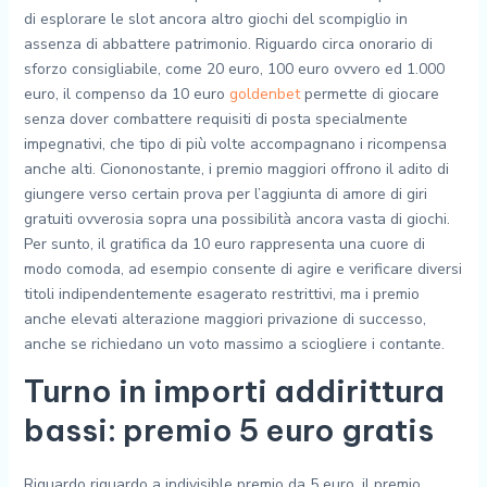
di esplorare le slot ancora altro giochi del scompiglio in
assenza di abbattere patrimonio. Riguardo circa onorario di
sforzo consigliabile, come 20 euro, 100 euro ovvero ed 1.000
euro, il compenso da 10 euro
goldenbet
permette di giocare
senza dover combattere requisiti di posta specialmente
impegnativi, che tipo di più volte accompagnano i ricompensa
anche alti. Ciononostante, i premio maggiori offrono il adito di
giungere verso certain prova per l’aggiunta di amore di giri
gratuiti ovverosia sopra una possibilità ancora vasta di giochi.
Per sunto, il gratifica da 10 euro rappresenta una cuore di
modo comoda, ad esempio consente di agire e verificare diversi
titoli indipendentemente esagerato restrittivi, ma i premio
anche elevati alterazione maggiori privazione di successo,
anche se richiedano un voto massimo a sciogliere i contante.
Turno in importi addirittura
bassi: premio 5 euro gratis
Riguardo riguardo a indivisible premio da 5 euro, il premio