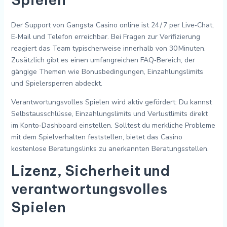
Der Support von Gangsta Casino online ist 24 / 7 per Live‑Chat,
E‑Mail und Telefon erreichbar. Bei Fragen zur Verifizierung
reagiert das Team typischerweise innerhalb von 30 Minuten.
Zusätzlich gibt es einen umfangreichen FAQ‑Bereich, der
gängige Themen wie Bonusbedingungen, Einzahlungslimits
und Spielersperren abdeckt.
Verantwortungsvolles Spielen wird aktiv gefördert: Du kannst
Selbstausschlüsse, Einzahlungslimits und Verlustlimits direkt
im Konto‑Dashboard einstellen. Solltest du merkliche Probleme
mit dem Spielverhalten feststellen, bietet das Casino
kostenlose Beratungslinks zu anerkannten Beratungsstellen.
Lizenz, Sicherheit und
verantwortungsvolles
Spielen