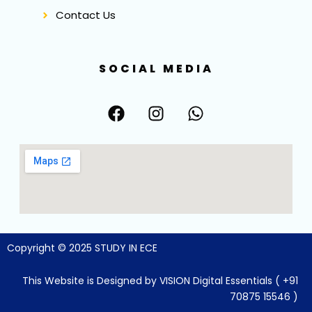
Contact Us
SOCIAL MEDIA
F
I
W
a
n
h
c
s
a
e
t
t
b
a
s
o
g
a
o
r
p
k
a
p
m
Copyright © 2025 STUDY IN ECE
This Website is Designed by VISION Digital Essentials ( +91
70875 15546 )