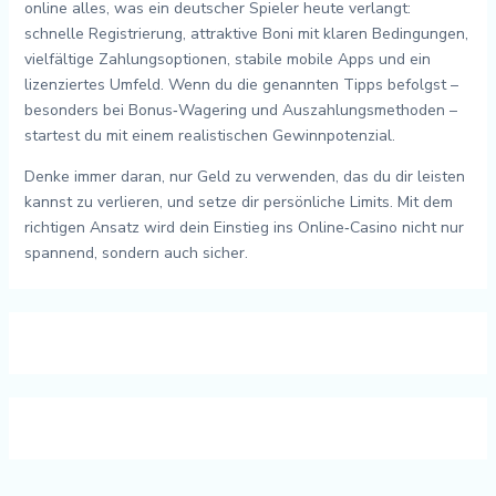
online alles, was ein deutscher Spieler heute verlangt:
schnelle Registrierung, attraktive Boni mit klaren Bedingungen,
vielfältige Zahlungsoptionen, stabile mobile Apps und ein
lizenziertes Umfeld. Wenn du die genannten Tipps befolgst –
besonders bei Bonus‑Wagering und Auszahlungsmethoden –
startest du mit einem realistischen Gewinnpotenzial.
Denke immer daran, nur Geld zu verwenden, das du dir leisten
kannst zu verlieren, und setze dir persönliche Limits. Mit dem
richtigen Ansatz wird dein Einstieg ins Online‑Casino nicht nur
spannend, sondern auch sicher.