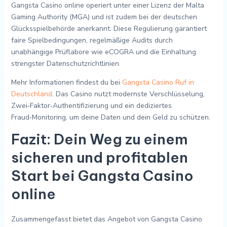
Gangsta Casino online operiert unter einer Lizenz der Malta
Gaming Authority (MGA) und ist zudem bei der deutschen
Glücksspielbehörde anerkannt. Diese Regulierung garantiert
faire Spielbedingungen, regelmäßige Audits durch
unabhängige Prüflabore wie eCOGRA und die Einhaltung
strengster Datenschutzrichtlinien.
Mehr Informationen findest du bei
Gangsta Casino Ruf in
Deutschland
. Das Casino nutzt modernste Verschlüsselung,
Zwei‑Faktor‑Authentifizierung und ein dediziertes
Fraud‑Monitoring, um deine Daten und dein Geld zu schützen.
Fazit: Dein Weg zu einem
sicheren und profitablen
Start bei Gangsta Casino
online
Zusammengefasst bietet das Angebot von Gangsta Casino