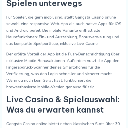
Spielen unterwegs
Für Spieler, die gern mobil sind, stellt Gangsta Casino online
sowohl eine responsive Web‑App als auch native Apps für iOS
und Android bereit. Die mobile Variante enthält alle
Hauptfunktionen: Ein- und Auszahlung, Bonusverwaltung und
das komplette Spielportfolio, inklusive Live‑Casino.
Der größte Vorteil der App ist die Push‑Benachrichtigung über
exklusive Mobile‑Bonusaktionen. Außerdem nutzt die App den
Fingerabdruck‑Scanner deines Smartphones für die
Verifizierung, was den Login schneller und sicherer macht.
Wenn du noch kein Gerät hast, funktioniert die
browserbasierte Mobile‑Version genauso flüssig.
Live Casino & Spielauswahl:
Was du erwarten kannst
Gangsta Casino online bietet neben klassischen Slots über 30