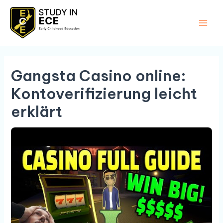
Skip
Main
to
Men
content
Gangsta Casino online:
Kontoverifizierung leicht
erklärt