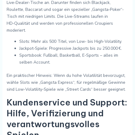
Live‑Dealer‑Tische an. Darunter finden sich Blackjack,
Roulette, Baccarat und sogar ein spezieller „Gangsta‑Poker“-
Tisch mit niedrigen Limits. Die Live‑Streams laufen in
HD‑Qualität und werden von professionellen Croupiers
moderiert.
Slots: Mehr als 500 Titel, von Low‑ bis High‑Volatility.
Jackpot‑Spiele: Progressive Jackpots bis zu 250.000 €.
Sportsbook: Fußball, Basketball, E‑Sports – alles im
selben Account.
Ein praktischer Hinweis: Wenn du hohe Volatilität bevorzugst,
wähle Slots wie „Gangsta Express“; für regelmäßige Gewinne
sind Low‑Volatility‑Spiele wie „Street Cards“ besser geeignet.
Kundenservice und Support:
Hilfe, Verifizierung und
verantwortungsvolles
Spielen