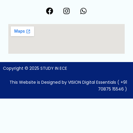
F
I
W
a
n
h
c
s
a
e
t
t
b
a
s
o
g
a
o
r
p
k
a
p
m
Copyright © 2025 STUDY IN ECE
This Website is Designed by VISION Digital Essentials ( +91
70875 15546 )