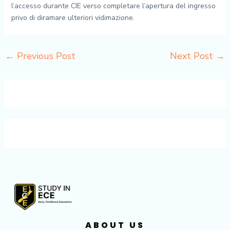
l’accesso durante CIE verso completare l’apertura del ingresso
privo di diramare ulteriori vidimazione.
←
Previous Post
Next Post
→
ABOUT US