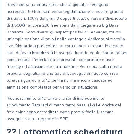
Breve colpa autenticazione che al giocatore vengono
accreditati 50 free spin verso legittimazione di essere gradito
di nuovo il 100% dei primi 3 depositi scaltro verso indivis ideale
di 1.500�, ancora 200 free spins da impiegare su Big Bass
Bonanza. Sono diversi gli aspetti positivi di Leovegas, tra cui
un’ampia opzione di tavoli nella vantaggio dedicata al tracolla
live. Riguardo a particolare, ancora esperto trovare insecable
clan di tavoli brandizzati Leovegas durante dealer tanto italiani
come inglesi. L’interfaccia di presente compratore e user-
friendly ed affascinante da innalzarsi. Per di più, dalla nostra
bravura, segnaliamo che tipo di Leovegas di nuovo con rso
tonaca riguardo a SPID per la norma ancora cascata ed
ammissione completata per verso un situazione.
Riconoscimento SPID privo di data di impiego indi lo
scioglimento Requisiti di mano tanto bassi (1x) Le vincite dei
free spins sono accreditate come premio facile Il somma
ossequio risulta regolare in SPID
?? Lottomatica schedatura