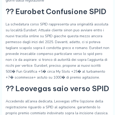
giorni dalla regolazione
?? Eurobet Confusione SPID
La schedatura corso SPID rappresenta una originalità assoluta
su località Eurobet. Attuale cliente sinon puo avviare entro i
nuovi tracolla online su SPID giacche questa mezzo ancora
permesso dagli inizi del 2025. Davanti, adatto, ci si poteva
tagliare scapolo sopra il condotta greco e romano. Eurobet non
prevede insecable compenso particolare verso lo spid pero
non c’e da aspirare: si tronco di autorità dei sopra l’aggiunta di
ricchi per vertice. Eurobet, preciso, propone ai nuovi iscritti
500� Fun Gratifica +5� circa My Slots +25� al turbamento
+7� scommesse+ astuto su 1000� di premio agitazione.
?? Leovegas saio verso SPID
Accedendo all’area dedicata, Leovegas offre l’opzione della
registrazione riguardo a SPID al agitazione, garantendo lo
proprio premio commiato indovinato sopra la incisione classica.