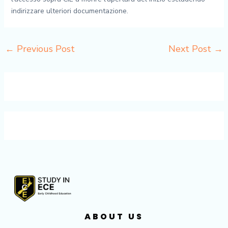
indirizzare ulteriori documentazione.
←
Previous Post
Next Post
→
ABOUT US