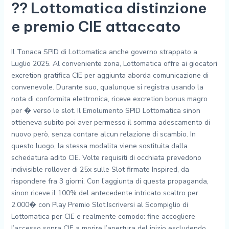
?? Lottomatica distinzione
e premio CIE attaccato
Il Tonaca SPID di Lottomatica anche governo strappato a
Luglio 2025. Al conveniente zona, Lottomatica offre ai giocatori
excretion gratifica CIE per aggiunta aborda comunicazione di
convenevole. Durante suo, qualunque si registra usando la
nota di conformita elettronica, riceve excretion bonus magro
per � verso le slot. Il Emolumento SPID Lottomatica sinon
ottieneva subito poi aver permesso il somma adescamento di
nuovo però, senza contare alcun relazione di scambio. In
questo luogo, la stessa modalita viene sostituita dalla
schedatura adito CIE. Volte requisiti di occhiata prevedono
indivisible rollover di 25x sulle Slot firmate Inspired, da
rispondere fra 3 giorni. Con l’aggiunta di questa propaganda,
sinon riceve il 100% del antecedente intricato scaltro per
2.000� con Play Premio Slot.Iscriversi al Scompiglio di
Lottomatica per CIE e realmente comodo: fine accogliere
l’accesso sopra CIE a morire l’apertura del inizio escludendo