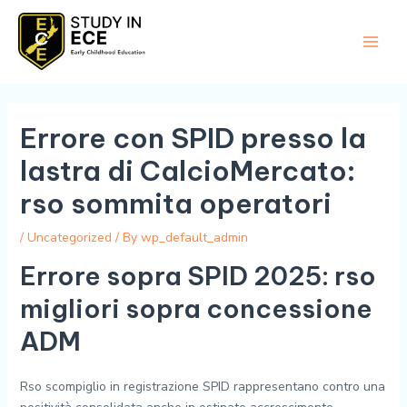
Skip
Main
to
Men
content
Errore con SPID presso la
lastra di CalcioMercato:
rso sommita operatori
/
Uncategorized
/ By
wp_default_admin
Errore sopra SPID 2025: rso
migliori sopra concessione
ADM
Rso scompiglio in registrazione SPID rappresentano contro una