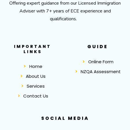
Offering expert guidance from our Licensed Immigration
Adviser with 7+ years of ECE experience and
qualifications.
GUIDE
IMPORTANT
LINKS
Online Form
Home
NZQA Assessment
About Us
Services
Contact Us
SOCIAL MEDIA