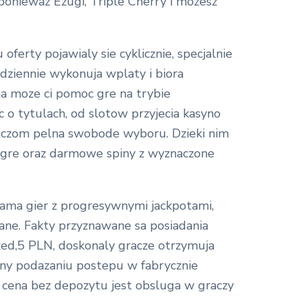
 poniewaz Ezugi, Triple Cherry i mozesz
oferty pojawialy sie cyklicznie, specjalnie
odziennie wykonuja wplaty i biora
a moze ci pomoc gre na trybie
 o tytulach, od slotow przyjecia kasyno
aczom pelna swobode wyboru. Dzieki nim
gre oraz darmowe spiny z wyznaczone
gama gier z progresywnymi jackpotami,
ne. Fakty przyznawane sa posiadania
ed,5 PLN, doskonaly gracze otrzymuja
ny podazaniu postepu w fabrycznie
cena bez depozytu jest obsluga w graczy