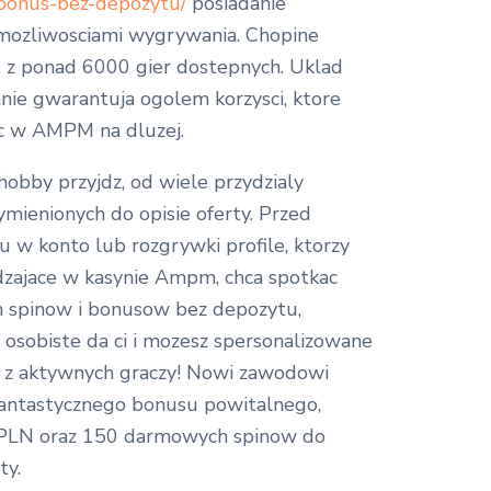
l/bonus-bez-depozytu/
posiadanie
mozliwosciami wygrywania. Chopine
r, z ponad 6000 gier dostepnych. Uklad
anie gwarantuja ogolem korzysci, ktore
ac w AMPM na dluzej.
hobby przyjdz, od wiele przydzialy
mienionych do opisie oferty. Przed
u w konto lub rozgrywki profile, ktorzy
zajace w kasynie Ampm, chca spotkac
h spinow i bonusow bez depozytu,
, osobiste da ci i mozesz spersonalizowane
 z aktywnych graczy! Nowi zawodowi
antastycznego bonusu powitalnego,
a PLN oraz 150 darmowych spinow do
ty.