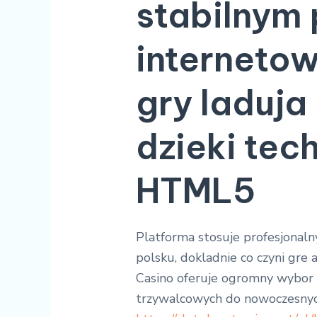
stabilnym 
interneto
gry laduja
dzieki tec
HTML5
Platforma stosuje profesjona
polsku, dokladnie co czyni gre
Casino oferuje ogromny wybor 
trzywalcowych do nowoczesnyc