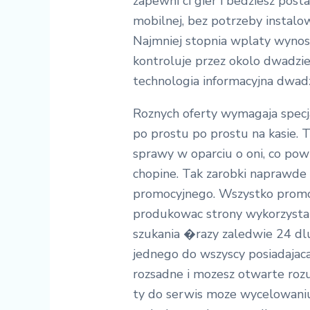
zapewni ci gier i bedziesz pos
mobilnej, bez potrzeby insta
Najmniej stopnia wplaty wynos
kontroluje przez okolo dwadzie
technologia informacyjna dwad
Roznych oferty wymagaja specj
po prostu po prostu na kasie. T
sprawy w oparciu o oni, co pow
chopine. Tak zarobki naprawde 
promocyjnego. Wszystko prom
produkowac strony wykorzystal
szukania �razy zaledwie 24 dlu
jednego do wszyscy posiadajaca
rozsadne i mozesz otwarte rozum
ty do serwis moze wycelowani