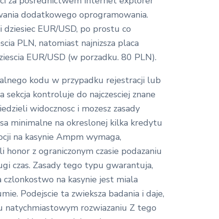
taci za posrednictwem internet explorer
lowania dodatkowego oprogramowania.
i dziesiec EUR/USD, po prostu co
scia PLN, natomiast najnizsza placa
ziescia EUR/USD (w porzadku. 80 PLN).
alnego kodu w przypadku rejestracji lub
a sekcja kontroluje do najczesciej znane
iedzieli widocznosc i mozesz zasady
sa minimalne na okreslonej kilka kredytu
ocji na kasynie Ampm wymaga,
i honor z ograniczonym czasie podazaniu
gi czas. Zasady tego typu gwarantuja,
 czlonkostwo na kasynie jest miala
ie. Podejscie ta zwieksza badania i daje,
u natychmiastowym rozwiazaniu Z tego