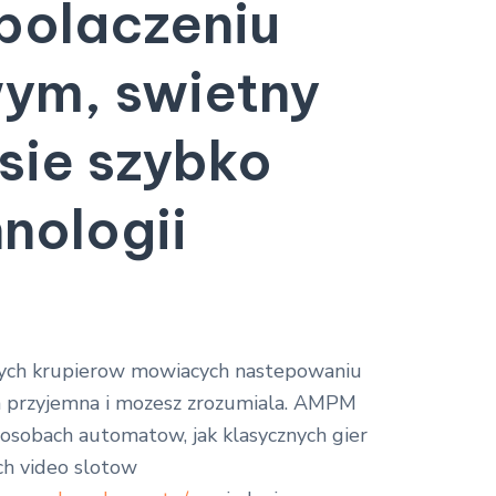
polaczeniu
wym, swietny
 sie szybko
hnologii
lnych krupierow mowiacych nastepowaniu
 a przyjemna i mozesz zrozumiala. AMPM
osobach automatow, jak klasycznych gier
h video slotow