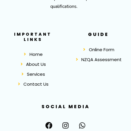
qualifications.
GUIDE
IMPORTANT
LINKS
Online Form
Home
NZQA Assessment
About Us
Services
Contact Us
SOCIAL MEDIA
F
I
W
a
n
h