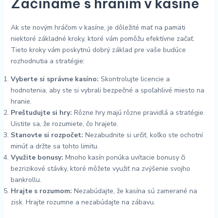
Začíname s hraním v kasíne
Ak ste novým hráčom v kasíne, je dôležité mať na pamäti
niektoré základné kroky, ktoré vám pomôžu efektívne začať.
Tieto kroky vám poskytnú dobrý základ pre vaše budúce
rozhodnutia a stratégie:
Vyberte si správne kasíno:
Skontrolujte licencie a
hodnotenia, aby ste si vybrali bezpečné a spoľahlivé miesto na
hranie.
Preštudujte si hry:
Rôzne hry majú rôzne pravidlá a stratégie.
Uistite sa, že rozumiete, čo hrajete.
Stanovte si rozpočet:
Nezabudnite si určiť, koľko ste ochotní
minúť a držte sa tohto limitu.
Využite bonusy:
Mnoho kasín ponúka uvítacie bonusy či
bezrizikové stávky, ktoré môžete využiť na zvýšenie svojho
bankrollu.
Hrajte s rozumom:
Nezabúdajte, že kasína sú zamerané na
zisk. Hrajte rozumne a nezabúdajte na zábavu.