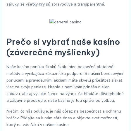
záruky, že všetky hry sú spravodlivé a transparentné.
Prečo si vybrať naše kasíno
(záverečné myšlienky)
Naše kasíno ponúka širokú škálu hier, bezpečné platobné
metódy a vynikajúcu zákaznícku podporu. S našimi bonusovými
ponukami a pravidelnými akciami máte skvelú príležitosť získať
viac za svoje peniaze. Hranie s nami vám prináša nielen
zábavu, ale aj vysoké šance na výhru. Ak hľadáte dôveryhodné
a zábavné prostredie, naše kasíno je tou správnou voľbou.
Niečím, čo nás odlišuje, je náš dôraz na bezpečnosť a ochranu
hráčov. Pridajte sa k nám ešte dnes a objavte svet možností,
ktorý na vás čaká v našom kasíne.