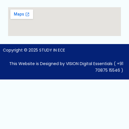
c
s
a
e
t
t
b
a
s
o
g
a
o
r
p
k
a
p
m
Copyright © 2025 STUDY IN ECE
This Website is Designed by VISION Digital Essentials ( +91
70875 15546 )