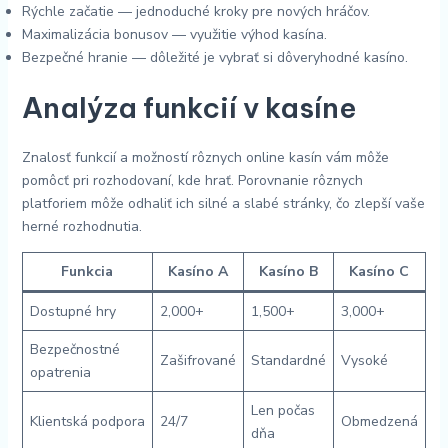
Rýchle začatie — jednoduché kroky pre nových hráčov.
Maximalizácia bonusov — využitie výhod kasína.
Bezpečné hranie — dôležité je vybrať si dôveryhodné kasíno.
Analýza funkcií v kasíne
Znalosť funkcií a možností rôznych online kasín vám môže
pomôcť pri rozhodovaní, kde hrať. Porovnanie rôznych
platforiem môže odhaliť ich silné a slabé stránky, čo zlepší vaše
herné rozhodnutia.
Funkcia
Kasíno A
Kasíno B
Kasíno C
Dostupné hry
2,000+
1,500+
3,000+
Bezpečnostné
Zašifrované
Standardné
Vysoké
opatrenia
Len počas
Klientská podpora
24/7
Obmedzená
dňa