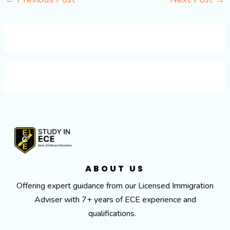
ABOUT US
Offering expert guidance from our Licensed Immigration
Adviser with 7+ years of ECE experience and
qualifications.