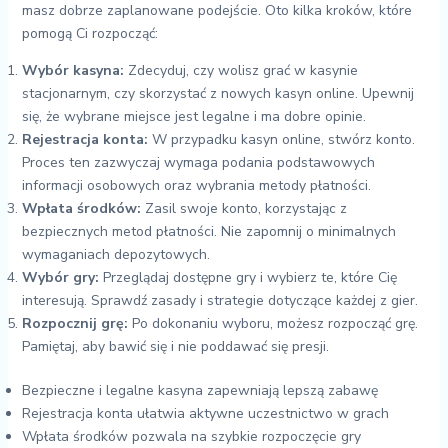
masz dobrze zaplanowane podejście. Oto kilka kroków, które
pomogą Ci rozpocząć:
Wybór kasyna:
Zdecyduj, czy wolisz grać w kasynie
stacjonarnym, czy skorzystać z nowych kasyn online. Upewnij
się, że wybrane miejsce jest legalne i ma dobre opinie.
Rejestracja konta:
W przypadku kasyn online, stwórz konto.
Proces ten zazwyczaj wymaga podania podstawowych
informacji osobowych oraz wybrania metody płatności.
Wpłata środków:
Zasil swoje konto, korzystając z
bezpiecznych metod płatności. Nie zapomnij o minimalnych
wymaganiach depozytowych.
Wybór gry:
Przeglądaj dostępne gry i wybierz te, które Cię
interesują. Sprawdź zasady i strategie dotyczące każdej z gier.
Rozpocznij grę:
Po dokonaniu wyboru, możesz rozpocząć grę.
Pamiętaj, aby bawić się i nie poddawać się presji.
Bezpieczne i legalne kasyna zapewniają lepszą zabawę
Rejestracja konta ułatwia aktywne uczestnictwo w grach
Wpłata środków pozwala na szybkie rozpoczęcie gry