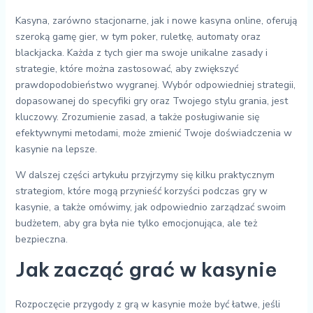
Kasyna, zarówno stacjonarne, jak i nowe kasyna online, oferują
szeroką gamę gier, w tym poker, ruletkę, automaty oraz
blackjacka. Każda z tych gier ma swoje unikalne zasady i
strategie, które można zastosować, aby zwiększyć
prawdopodobieństwo wygranej. Wybór odpowiedniej strategii,
dopasowanej do specyfiki gry oraz Twojego stylu grania, jest
kluczowy. Zrozumienie zasad, a także posługiwanie się
efektywnymi metodami, może zmienić Twoje doświadczenia w
kasynie na lepsze.
W dalszej części artykułu przyjrzymy się kilku praktycznym
strategiom, które mogą przynieść korzyści podczas gry w
kasynie, a także omówimy, jak odpowiednio zarządzać swoim
budżetem, aby gra była nie tylko emocjonująca, ale też
bezpieczna.
Jak zacząć grać w kasynie
Rozpoczęcie przygody z grą w kasynie może być łatwe, jeśli