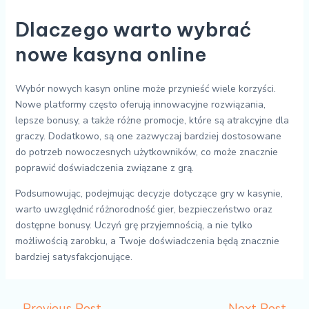
Dlaczego warto wybrać
nowe kasyna online
Wybór nowych kasyn online może przynieść wiele korzyści.
Nowe platformy często oferują innowacyjne rozwiązania,
lepsze bonusy, a także różne promocje, które są atrakcyjne dla
graczy. Dodatkowo, są one zazwyczaj bardziej dostosowane
do potrzeb nowoczesnych użytkowników, co może znacznie
poprawić doświadczenia związane z grą.
Podsumowując, podejmując decyzje dotyczące gry w kasynie,
warto uwzględnić różnorodność gier, bezpieczeństwo oraz
dostępne bonusy. Uczyń grę przyjemnością, a nie tylko
możliwością zarobku, a Twoje doświadczenia będą znacznie
bardziej satysfakcjonujące.
←
Previous Post
Next Post
→