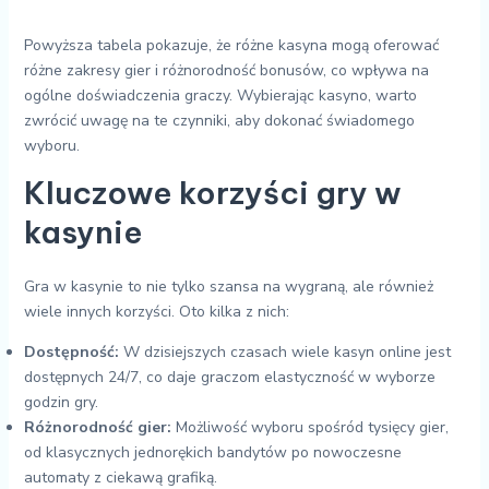
Powyższa tabela pokazuje, że różne kasyna mogą oferować
różne zakresy gier i różnorodność bonusów, co wpływa na
ogólne doświadczenia graczy. Wybierając kasyno, warto
zwrócić uwagę na te czynniki, aby dokonać świadomego
wyboru.
Kluczowe korzyści gry w
kasynie
Gra w kasynie to nie tylko szansa na wygraną, ale również
wiele innych korzyści. Oto kilka z nich:
Dostępność:
W dzisiejszych czasach wiele kasyn online jest
dostępnych 24/7, co daje graczom elastyczność w wyborze
godzin gry.
Różnorodność gier:
Możliwość wyboru spośród tysięcy gier,
od klasycznych jednorękich bandytów po nowoczesne
automaty z ciekawą grafiką.