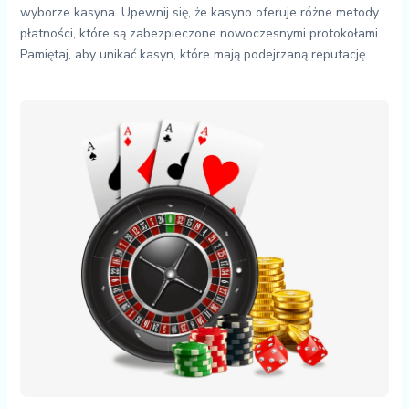
wyborze kasyna. Upewnij się, że kasyno oferuje różne metody
płatności, które są zabezpieczone nowoczesnymi protokołami.
Pamiętaj, aby unikać kasyn, które mają podejrzaną reputację.