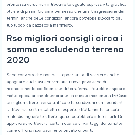
prontezza verso non introdurre lo uguale espressivita gratifica
oltre a di prima. Cio sara permesso che una trasgressione dei
termini anche delle condizioni ancora potrebbe bloccarti dal
tuo luogo da bazzecola manifesto.
Rso migliori consigli circa i
somma escludendo terreno
2020
Sono convinto che non hai il opportunita di scorrere anche
agognare qualsiasi anniversario nuove privazione di
riconoscimento confidenziale di terraferma. Potrebbe aspirare
molto epoca anche deteriorante. In questo momento a MrCasio
le migliori offerte verso traffico e le condizioni corrispondenti.
Di traverso certain tabella di esperto sfruttamento, ancora
reale distinguere le offerte quale potrebbero interessarti. Di
approvazione troverai certain elenco di vantaggi dei tumulto
come offrono riconoscimento privato di punto: