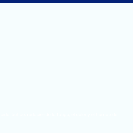
o láctico, reduciendo la fatiga, el dolor y el tiempo de