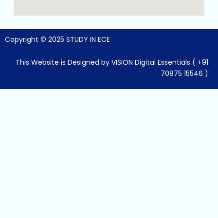
o
r
p
k
a
p
m
Copyright © 2025 STUDY IN ECE
This Website is Designed by VISION Digital Essentials ( +91
70875 15546 )