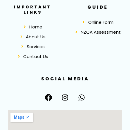
GUIDE
IMPORTANT
LINKS
Online Form
Home
NZQA Assessment
About Us
Services
Contact Us
SOCIAL MEDIA
F
I
W
a
n
h
c
s
a
e
t
t
b
a
s
o
g
a