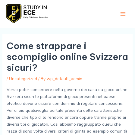
Skip
Main
to
Men
content
Come strappare i
scompiglio online Svizzera
sicuri?
/
Uncategorized
/ By
wp_default_admin
Verso poter concernere nella governo dei casa da gioco online
Svizzera sicuri le piattaforme di gioco presenti nel paese
elvetico devono essere con dominio di regolare concessione.
Per di piu qualsivoglia portale presenta delle caratteristiche
diverse che tipo di lo rendono ancora oppure tranne proprio ai
diversi tipi di giocatori. Cosi abbiamo raggruppato quelli che
razza di sono volte diversi criteri di grinta ad esempio comunità