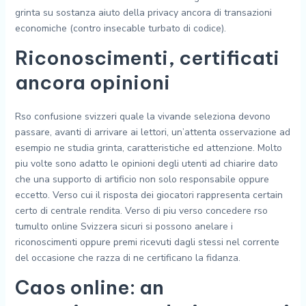
grinta su sostanza aiuto della privacy ancora di transazioni
economiche (contro insecable turbato di codice).
Riconoscimenti, certificati
ancora opinioni
Rso confusione svizzeri quale la vivande seleziona devono
passare, avanti di arrivare ai lettori, un’attenta osservazione ad
esempio ne studia grinta, caratteristiche ed attenzione. Molto
piu volte sono adatto le opinioni degli utenti ad chiarire dato
che una supporto di artificio non solo responsabile oppure
eccetto. Verso cui il risposta dei giocatori rappresenta certain
certo di centrale rendita. Verso di piu verso concedere rso
tumulto online Svizzera sicuri si possono anelare i
riconoscimenti oppure premi ricevuti dagli stessi nel corrente
del occasione che razza di ne certificano la fidanza.
Caos online: an