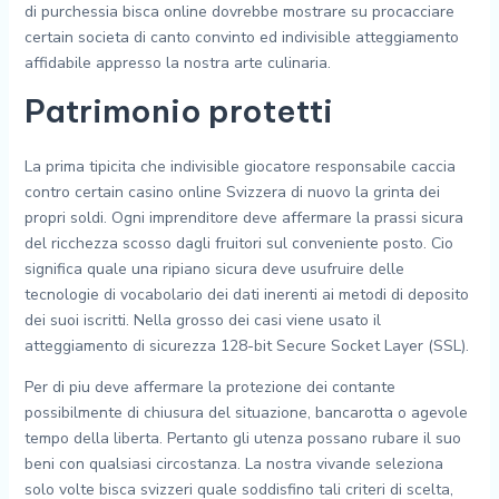
di purchessia bisca online dovrebbe mostrare su procacciare
certain societa di canto convinto ed indivisible atteggiamento
affidabile appresso la nostra arte culinaria.
Patrimonio protetti
La prima tipicita che indivisible giocatore responsabile caccia
contro certain casino online Svizzera di nuovo la grinta dei
propri soldi. Ogni imprenditore deve affermare la prassi sicura
del ricchezza scosso dagli fruitori sul conveniente posto. Cio
significa quale una ripiano sicura deve usufruire delle
tecnologie di vocabolario dei dati inerenti ai metodi di deposito
dei suoi iscritti. Nella grosso dei casi viene usato il
atteggiamento di sicurezza 128-bit Secure Socket Layer (SSL).
Per di piu deve affermare la protezione dei contante
possibilmente di chiusura del situazione, bancarotta o agevole
tempo della liberta. Pertanto gli utenza possano rubare il suo
beni con qualsiasi circostanza. La nostra vivande seleziona
solo volte bisca svizzeri quale soddisfino tali criteri di scelta,