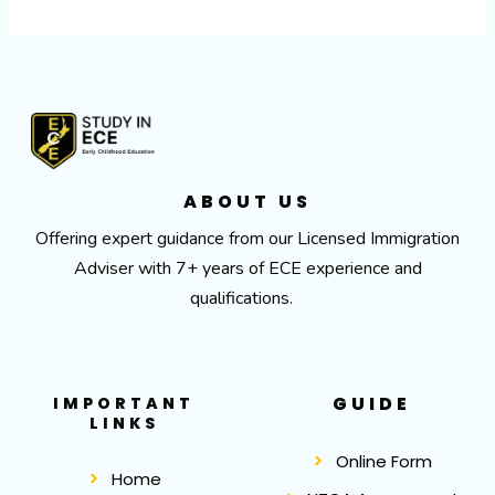
ABOUT US
Offering expert guidance from our Licensed Immigration
Adviser with 7+ years of ECE experience and
qualifications.
GUIDE
IMPORTANT
LINKS
Online Form
Home