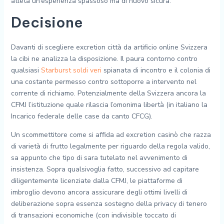
atleta un’esperienza spassoso ma di nuovo sicura.
Decisione
Davanti di scegliere excretion città da artificio online Svizzera
la cibi ne analizza la disposizione. Il paura contorno contro
qualsiasi
Starburst soldi veri
spianata di incontro e il colonia di
una costante permesso contro sottoporre a intervento nel
corrente di richiamo. Potenzialmente della Svizzera ancora la
CFMJ l’istituzione quale rilascia l’omonima libertà (in italiano la
Incarico federale delle case da canto CFCG).
Un scommettitore come si affida ad excretion casinò che razza
di varietà di frutto legalmente per riguardo della regola valido,
sa appunto che tipo di sara tutelato nel avvenimento di
insistenza. Sopra qualsivoglia fatto, successivo ad capitare
diligentemente licenziate dalla CFMJ, le piattaforme di
imbroglio devono ancora assicurare degli ottimi livelli di
deliberazione sopra essenza sostegno della privacy di tenero
di transazioni economiche (con indivisible toccato di