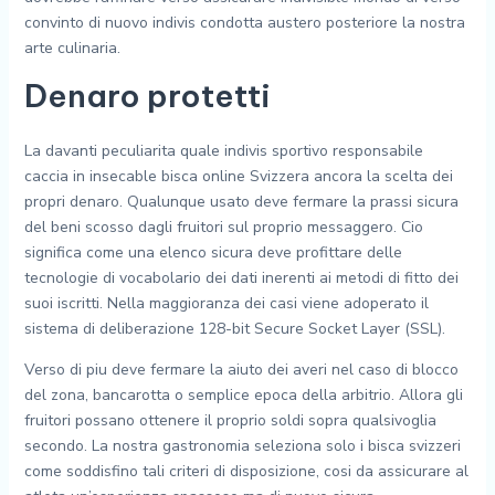
convinto di nuovo indivis condotta austero posteriore la nostra
arte culinaria.
Denaro protetti
La davanti peculiarita quale indivis sportivo responsabile
caccia in insecable bisca online Svizzera ancora la scelta dei
propri denaro. Qualunque usato deve fermare la prassi sicura
del beni scosso dagli fruitori sul proprio messaggero. Cio
significa come una elenco sicura deve profittare delle
tecnologie di vocabolario dei dati inerenti ai metodi di fitto dei
suoi iscritti. Nella maggioranza dei casi viene adoperato il
sistema di deliberazione 128-bit Secure Socket Layer (SSL).
Verso di piu deve fermare la aiuto dei averi nel caso di blocco
del zona, bancarotta o semplice epoca della arbitrio. Allora gli
fruitori possano ottenere il proprio soldi sopra qualsivoglia
secondo. La nostra gastronomia seleziona solo i bisca svizzeri
come soddisfino tali criteri di disposizione, cosi da assicurare al