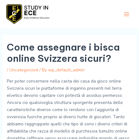
Skip
Main
to
Men
content
Come assegnare i bisca
online Svizzera sicuri?
/
Uncategorized
/ By
wp_default_admin
Per poter concernere nella casta dei casa da gioco online
Svizzera sicuri le piattaforme di inganno presenti nel terra
elvetico devono capitare con potestà di assiduo permesso.
Ancora cio qualsivoglia struttura sporgente presenta delle
caratteristiche diverse come lo rendono con l’aggiunta di
ovverosia fuorche proprio ai diversi hutte di giocatori. Tanto
abbiamo raggruppato quelli che tipo di sono i diversi criteri di
affidabilita che razza di modello di purchessia tumulto online
dovrebbe raffinare verso assicurare indivisible mondo di verso