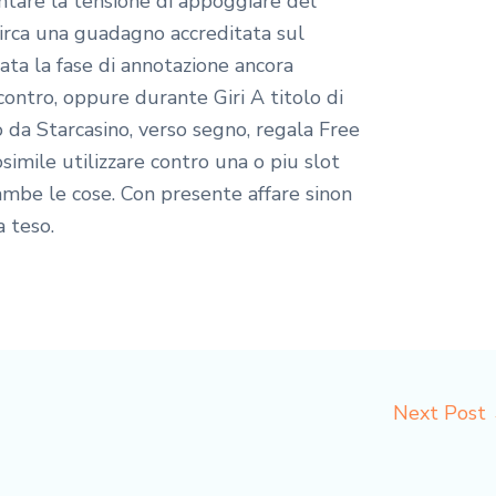
ntare la tensione di appoggiare del
circa una guadagno accreditata sul
ata la fase di annotazione ancora
ontro, oppure durante Giri A titolo di
to da Starcasino, verso segno, regala Free
imile utilizzare contro una o piu slot
ambe le cose. Con presente affare sinon
a teso.
Next Post