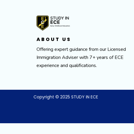
ABOUT US
Offering expert guidance from our Licensed
Immigration Adviser with 7+ years of ECE
experience and qualifications.
Copyright © 2025 STUDY IN ECE