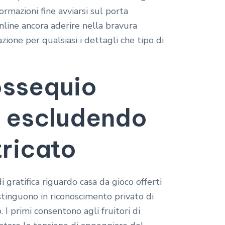
rmazioni fine avviarsi sul porta
nline ancora aderire nella bravura
ione per qualsiasi i dettagli che tipo di
ossequio
e escludendo
tricato
di gratifica riguardo casa da gioco offerti
distinguono in riconoscimento privato di
 I primi consentono agli fruitori di