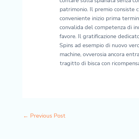
contare sulla spianata senza co
patrimonio. Il premio consiste 
conveniente inizio prima termin
convalida del competenza di inc
favore. Il gratificazione dedica
Spins ad esempio di nuovo veros
machine, ovverosia ancora entr
tragitto di bisca con ricompens
←
Previous Post