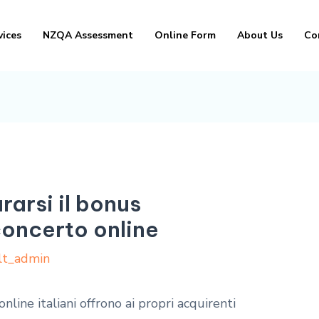
vices
NZQA Assessment
Online Form
About Us
Co
rarsi il bonus
oncerto online
lt_admin
nline italiani offrono ai propri acquirenti