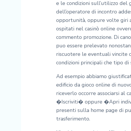
e le condizioni sull’utilizzo del
dell’operatore di incontro adde
opportunità, oppure volte giri 
ospitati nel casinò online ovver
commento promozione. Di canon
puo essere prelevato nonostant
riscuotere le eventuali vincite
condizioni principali che tipo di 
Ad esempio abbiamo giustificat
edificio da gioco online di nuov
riceverlo occorre associarsi al 
�Iscriviti� oppure �Apri indi
presenti sulla home page di pur
trasferimento.