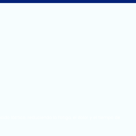
o láctico, reduciendo la fatiga, el dolor y el tiempo de