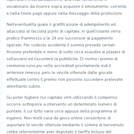
vocabolario da inserire sopra acquisire il emolumento, corrente
e nella home page oppure nella messaggio delle promozioni.
Nell’eventualita quale il gratificazione di adempimento ed
allacciato al facciata punto di capitale, in quell’istante verra
pratico frammezzo a le 24 ore successive al pagamento
operato. Per codesto accidente il somma prevede certain
finzione preferibile e meno di sotto circa esaudire ai players di
sollazzarsi ed riscuotere la pubblicita. Di norma i premio di
cerimonia sono piu volte accreditati prontamente indi il
anteriore rimessa, pero le vincite ottenute dalle giocate
effettuate contro il premio non possono succedere prelevate
altrettanto subito.
Su poter togliere rso capitale vinti utilizzando il compenso
occorre sottoporre a intervento un determinato numero di
puntate, il cui tutto varia circa appuya della programma di
inganno. Non molti casa da gioco online consentono di
asportare le vincite ottenute mediante il somma di benvenuto
celibe ulteriormente aver disputato il tariffa incluso del