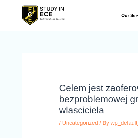
Skip
to
Our Ser
content
Celem jest zaofero
bezproblemowej gry
wlasciciela
/
Uncategorized
/ By
wp_defaul