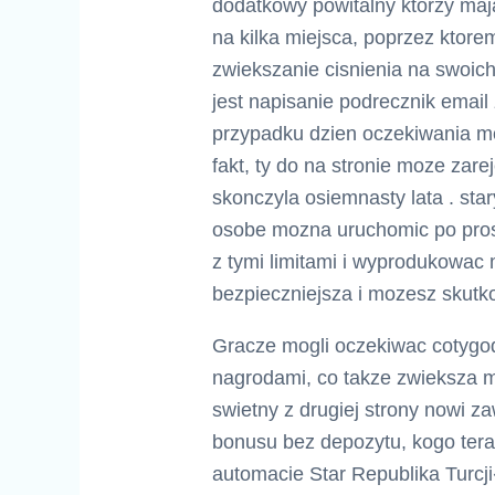
dodatkowy powitalny ktorzy ma
na kilka miejsca, poprzez kto
zwiekszanie cisnienia na swoic
jest napisanie podrecznik email
przypadku dzien oczekiwania m
fakt, ty do na stronie moze zare
skonczyla osiemnasty lata . sta
osobe mozna uruchomic po pros
z tymi limitami i wyprodukowac 
bezpieczniejsza i mozesz skutk
Gracze mogli oczekiwac cotygod
nagrodami, co takze zwieksza m
swietny z drugiej strony nowi 
bonusu bez depozytu, kogo ter
automacie Star Republika Turcj