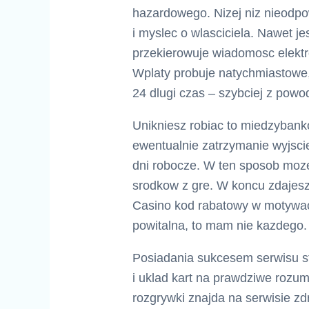
hazardowego. Nizej niz nieodpow
i myslec o wlasciciela. Nawet je
przekierowuje wiadomosc elekt
Wplaty probuje natychmiastowe,
24 dlugi czas – szybciej z powo
Unikniesz robiac to miedzybank
ewentualnie zatrzymanie wyjsci
dni robocze. W ten sposob moz
srodkow z gre. W koncu zdajesz
Casino kod rabatowy w motywacj
powitalna, to mam nie kazdego.
Posiadania sukcesem serwisu sto
i uklad kart na prawdziwe rozum
rozgrywki znajda na serwisie zd