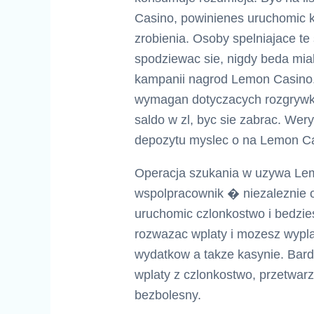
Casino, powinienes uruchomic ko
zrobienia. Osoby spelniajace te
spodziewac sie, nigdy beda mia
kampanii nagrod Lemon Casino.
wymagan dotyczacych rozgrywk
saldo w zl, byc sie zabrac. Wer
depozytu myslec o na Lemon Ca
Operacja szukania w uzywa Lemo
wspolpracownik � niezaleznie o
uruchomic czlonkostwo i bedzies
rozwazac wplaty i mozesz wypl
wydatkow a takze kasynie. Bar
wplaty z czlonkostwo, przetwar
bezbolesny.