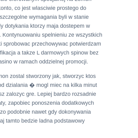
nto, co jest wlasciwie prostego do
 szczegolne wymagania byli w stanie
ly dotykania ktorzy maja dostepem w
 Kontynuowaniu spelnieniu ze wszystkich
i sprobowac przechowywac potwierdzam
yfikacja a takze L darmowych spinow bez
sino w ramach oddzielnej promocji.
n zostal stworzony jak, stworzyc ktos
d dzialania � mogl miec na kilka minut
z zalozyc gre. Lepiej bardzo rozsadnie
aty, zapobiec ponoszenia dodatkowych
dzo podobnie nawet gdy dokonywania
zaj tamto bedzie ladna podstawowy