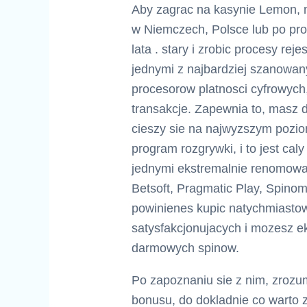
Aby zagrac na kasynie Lemon, 
w Niemczech, Polsce lub po pro
lata . stary i zrobic procesy re
jednymi z najbardziej szanowany
procesorow platnosci cyfrowych,
transakcje. Zapewnia to, masz d
cieszy sie na najwyzszym pozio
program rozgrywki, i to jest ca
jednymi ekstremalnie renomowa
Betsoft, Pragmatic Play, Spinom
powinienes kupic natychmiastowy
satysfakcjonujacych i mozesz e
darmowych spinow.
Po zapoznaniu sie z nim, zrozu
bonusu, do dokladnie co warto z