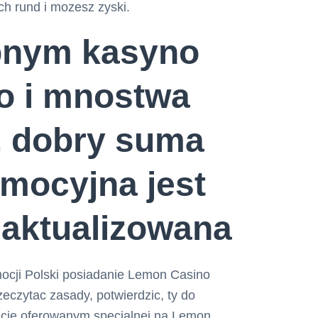
h rund i mozesz zyski.
pnym kasyno
lo i mnostwa
, dobry suma
mocyjna jest
 aktualizowana
ocji Polski posiadanie Lemon Casino
eczytac zasady, potwierdzic, ty do
scie oferowanym specjalnej na Lemon