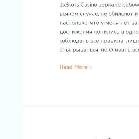
1xSlots Casino зеркало рабо
стабильный
всяком случае, не обижают и
доступ
настолько, что у меня нет за
к
достижения копились в одном
казино
соблюдать все правила, лишн
отыгрываться, не сливать вс
Read More »