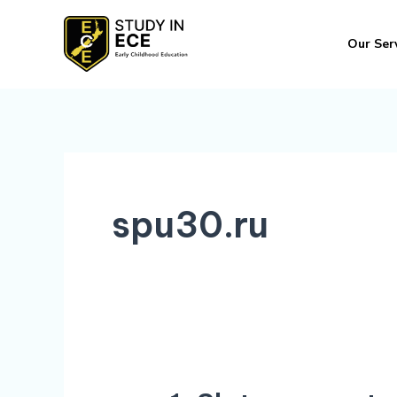
Skip
to
Our Ser
content
spu30.ru