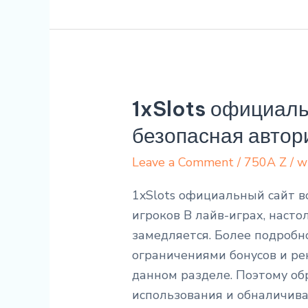
1xSlots официаль
1xSlots
официальный
безопасная автор
сайт
Leave a Comment
/
750A Z
/
w
войти
—
1xSlots официальный сайт в
безопасная
игроков В лайв-играх, наст
авторизация
замедляется. Более подробн
игроков
ограничениями бонусов и р
данном разделе. Поэтому о
использования и обналичив