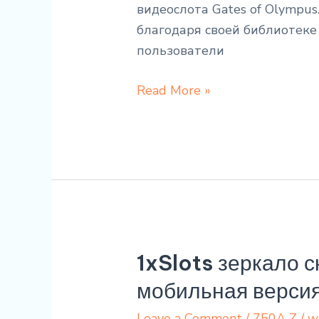
видеослота Gates of Olympus
благодаря своей библиотеке 
пользователи
Read More »
1xSlots зеркало 
1xSlots
зеркало
мобильная версия
скачать
Leave a Comment
/
750A Z
/
w