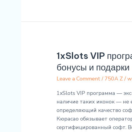
1xSlots VIP прог
1xSlots
VIP
бонусы и подарки
программа
Leave a Comment
/
750A Z
/
w
—
эксклюзивные
1xSlots VIP программа — эк
бонусы
наличие таких иконок — не 
и
определяющий качество софт
подарки
Кюрасао обязывает оператор
сертифицированный софт. В