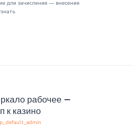
вие для зачисления — внесение
узнать
еркало рабочее —
п к казино
p_default_admin