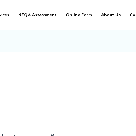
vices
NZQA Assessment
Online Form
About Us
Co