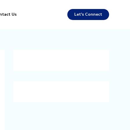
ntact Us
Let's Connect