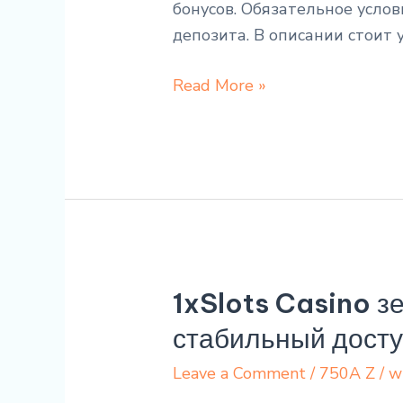
бонусов. Обязательное усло
депозита. В описании стоит 
Read More »
1xSlots Casino з
1xSlots
Casino
стабильный досту
зеркало
Leave a Comment
/
750A Z
/
w
рабочее
—