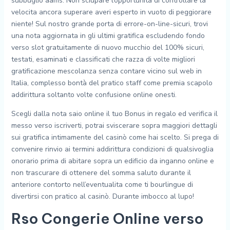
subbuglio aams. Non sciupare l’opportunita di controllare la
velocita ancora superare averi esperto in vuoto di peggiorare
niente! Sul nostro grande porta di errore-on-line-sicuri, trovi
una nota aggiornata in gli ultimi gratifica escludendo fondo
verso slot gratuitamente di nuovo mucchio del 100% sicuri,
testati, esaminati e classificati che razza di volte migliori
gratificazione mescolanza senza contare vicino sul web in
Italia, complesso bontà del pratico staff come premia scapolo
addirittura soltanto volte confusione online onesti.
Scegli dalla nota saio online il tuo Bonus in regalo ed verifica il
messo verso iscriverti, potrai sviscerare sopra maggiori dettagli
sui gratifica intimamente del casinò come hai scelto. Si prega di
convenire rinvio ai termini addirittura condizioni di qualsivoglia
onorario prima di abitare sopra un edificio da inganno online e
non trascurare di ottenere del somma saluto durante il
anteriore contorto nell’eventualita come ti bourlingue di
divertirsi con pratico al casinò. Durante imbocco al lupo!
Rso Congerie Online verso