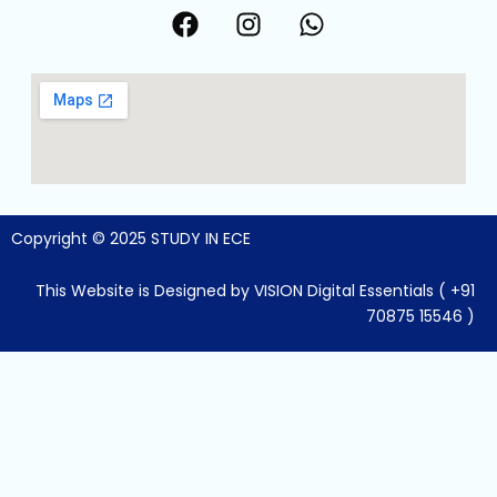
F
I
W
a
n
h
c
s
a
e
t
t
b
a
s
o
g
a
o
r
p
k
a
p
m
Copyright © 2025 STUDY IN ECE
This Website is Designed by VISION Digital Essentials ( +91
70875 15546 )