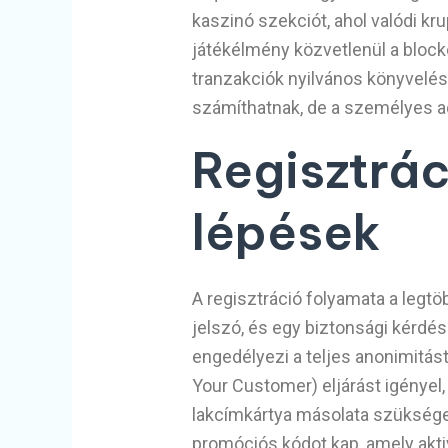
kaszinó szekciót, ahol valódi kr
játékélmény közvetlenül a bloc
tranzakciók nyilvános könyvelése
számíthatnak, de a személyes ad
Regisztrác
lépések
A regisztráció folyamata a legtö
jelszó, és egy biztonsági kérd
engedélyezi a teljes anonimitás
Your Customer) eljárást igényel
lakcímkártya másolata szükséges
promóciós kódot kap, amely akti