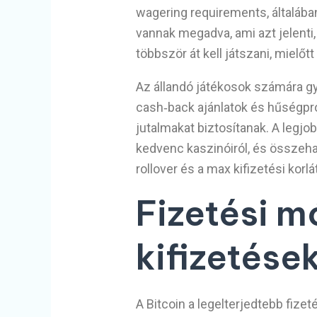
wagering requirements, általába
vannak megadva, ami azt jelenti
többször át kell játszani, mielőt
Az állandó játékosok számára gy
cash‑back ajánlatok és hűségpr
jutalmakat biztosítanak. A legjob
kedvenc kaszinóiról, és összeha
rollover és a max kifizetési korlá
Fizetési m
kifizetése
A Bitcoin a legelterjedtebb fiz