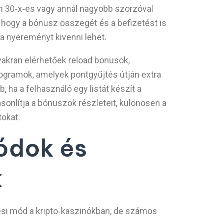
n 30‑x‑es vagy annál nagyobb szorzóval
, hogy a bónusz összegét és a befizetést is
t a nyereményt kivenni lehet.
akran elérhetőek reload bonusok,
ogramok, amelyek pontgyűjtés útján extra
b, ha a felhasználó egy listát készít a
sonlítja a bónuszok részleteit, különösen a
tokat.
ódok és
k
etési mód a kripto‑kaszinókban, de számos