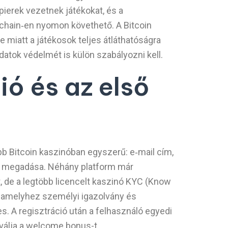
upierek vezetnek játékokat, és a
kchain‑en nyomon követhető. A Bitcoin
 miatt a játékosok teljes átláthatóságra
atok védelmét is külön szabályozni kell.
ió és az első
bb Bitcoin kaszinóban egyszerű: e‑mail cím,
és megadása. Néhány platform már
t, de a legtöbb licencelt kaszinó KYC (Know
, amelyhez személyi igazolvány és
. A regisztráció után a felhasználó egyedi
válja a welcome bonus-t.