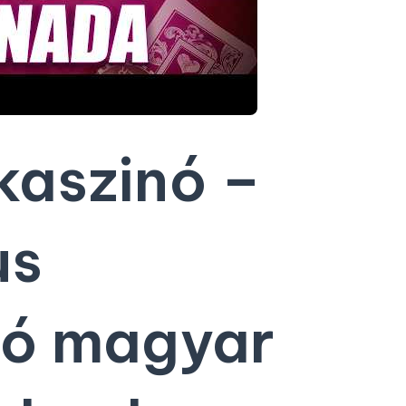
 kaszinó –
us
tó magyar