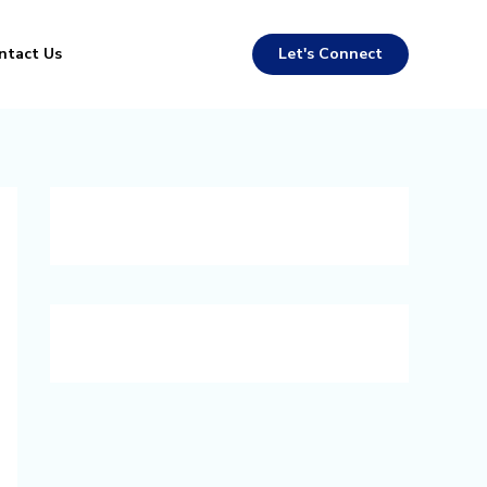
ntact Us
Let's Connect