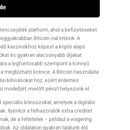
rencsejáték platform, ahol a befizetéseket
 leggyakrabban Bitcoin‑nal intézik. A
ő kaszinókhoz képest a kriptó alapú
kat és gyakran alacsonyabb díjakat
mára a legfontosabb szempont a könnyű
 a megbízható licence. A Bitcoin használata
si kihívásokat hoz, ezért érdemes
modelljét, mielőtt pénzt helyezünk el.
l speciális bónuszokat, amelyek a digitális
. Ilyenkor a felhasználók extra creditet
ak, de a feltételek – például a wagering
bak. Az oldalakon gyakran találunk élő