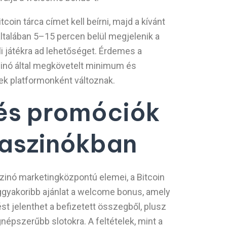
coin tárca címet kell beírni, majd a kívánt
általában 5–15 percen belül megjelenik a
i játékra ad lehetőséget. Érdemes a
szinó által megkövetelt minimum és
k platformonként változnak.
és promóciók
kaszinókban
zinó marketingközpontú elemei, a Bitcoin
leggyakoribb ajánlat a welcome bonus, amely
st jelenthet a befizetett összegből, plusz
népszerűbb slotokra. A feltételek, mint a