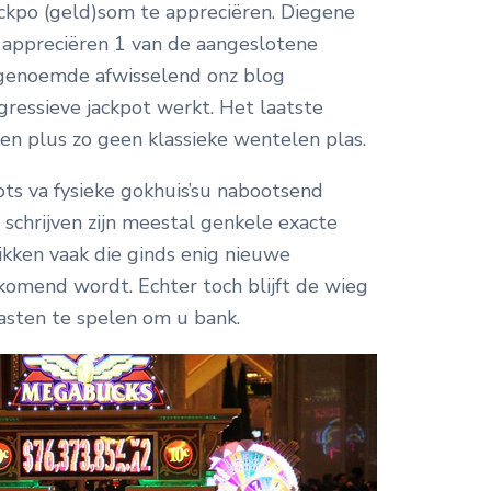
ackpo (geld)som te appreciëren. Diegene
en appreciëren 1 van de aangeslotene
ngenoemde afwisselend onz blog
ressieve jackpot werkt. Het laatste
en plus zo geen klassieke wentelen plas.
ots va fysieke gokhuis’su nabootsend
j schrijven zijn meestal genkele exacte
likken vaak die ginds enig nieuwe
komend wordt. Echter toch blijft de wieg
asten te spelen om u bank.