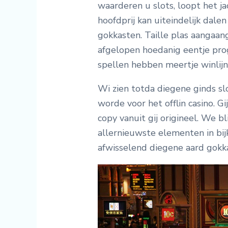
waarderen u slots, loopt het j
hoofdprij kan uiteindelijk dal
gokkasten. Taille plas aangaa
afgelopen hoedanig eentje prog
spellen hebben meertje winlijn
Wi zien totda diegene ginds sl
worde voor het offlin casino. Gi
copy vanuit gij origineel. We b
allernieuwste elementen in bij
afwisselend diegene aard gokk