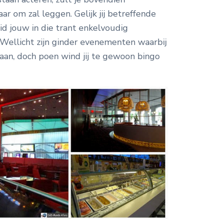
ar om zal leggen. Gelijk jij betreffende
id jouw in die trant enkelvoudig
. Wellicht zijn ginder evenementen waarbij
laan, doch poen wind jij te gewoon bingo