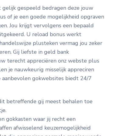
t gelijk gespeeld bedragen deze jouw
lus of je een goede mogelijkheid opgraven
en. Jou krijgt vervolgens een bepaald
uitgekeerd. U reload bonus werkt
 handelswijze plusteken vermag jou zeker
ren. Gij liefste in geld bank
uw terecht appreciëren onz webste plus
len je nauwkeurig misselijk appreciren
e aanbevolen gokwebsites biedt 24/7
t betreffende gij meest behalen toe
je.
n gokkasten waar jij recht een
affen afwisselend keuzemogelijkheid