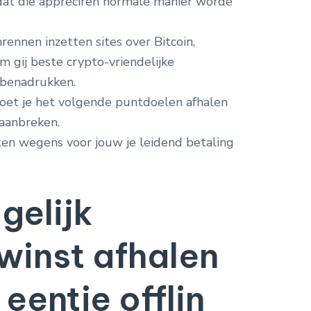
dat die appreciren normale manier worde
nrennen inzetten sites over Bitcoin,
 gij beste crypto-vriendelijke
benadrukken.
et je het volgende puntdoelen afhalen
 aanbreken.
en wegens voor jouw je leidend betaling
gelijk
winst afhalen
eentje offlin