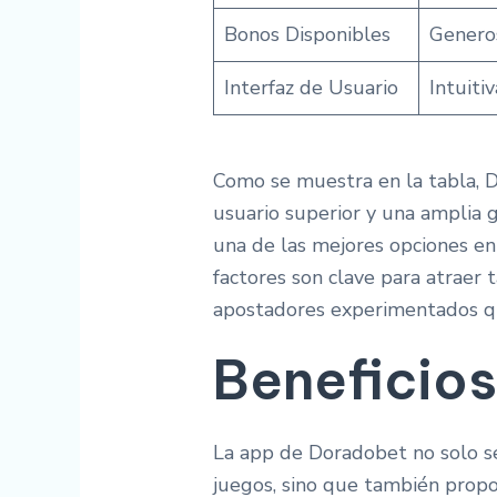
Bonos Disponibles
Genero
Interfaz de Usuario
Intuitiv
Como se muestra en la tabla, 
usuario superior y una amplia
una de las mejores opciones en
factores son clave para atraer
apostadores experimentados qu
Beneficios
La app de Doradobet no solo s
juegos, sino que también propo