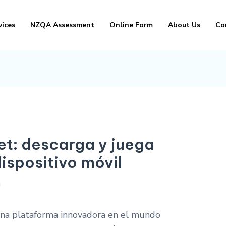
vices
NZQA Assessment
Online Form
About Us
Co
t: descarga y juega
 dispositivo móvil
n
una plataforma innovadora en el mundo