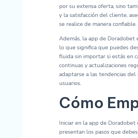
por su extensa oferta, sino ta
y la satisfacción del cliente, 
se realice de manera confiable.
Además, la app de Doradobet es
lo que significa que puedes des
fluida sin importar si estás en
continuas y actualizaciones reg
adaptarse a las tendencias del
usuarios.
Cómo Emp
Iniciar en la app de Doradobet e
presentan los pasos que debes