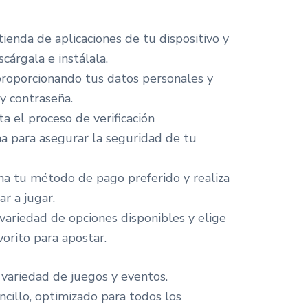
ienda de aplicaciones de tu dispositivo y
cárgala e instálala.
roporcionando tus datos personales y
y contraseña.
 el proceso de verificación
a para asegurar la seguridad de tu
na tu método de pago preferido y realiza
ar a jugar.
variedad de opciones disponibles y elige
orito para apostar.
variedad de juegos y eventos.
ncillo, optimizado para todos los