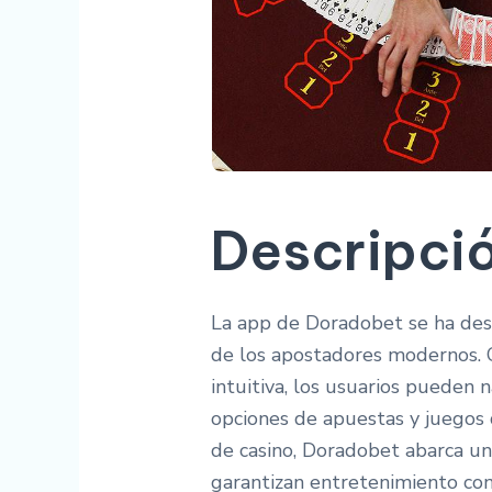
Descripci
La app de Doradobet se ha desa
de los apostadores modernos. C
intuitiva, los usuarios pueden 
opciones de apuestas y juegos 
de casino, Doradobet abarca u
garantizan entretenimiento con