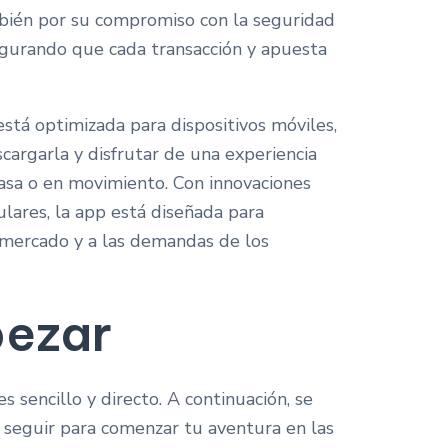
mbién por su compromiso con la seguridad
asegurando que cada transacción y apuesta
tá optimizada para dispositivos móviles,
cargarla y disfrutar de una experiencia
 casa o en movimiento. Con innovaciones
ulares, la app está diseñada para
 mercado y a las demandas de los
ezar
s sencillo y directo. A continuación, se
 seguir para comenzar tu aventura en las