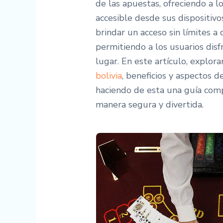
de las apuestas, ofreciendo a l
accesible desde sus dispositivo
brindar un acceso sin límites a
permitiendo a los usuarios disf
lugar. En este artículo, explor
bolivia
, beneficios y aspectos 
haciendo de esta una guía comp
manera segura y divertida.