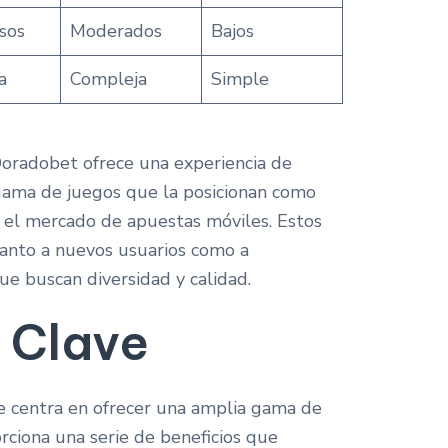
sos
Moderados
Bajos
a
Compleja
Simple
Doradobet ofrece una experiencia de
 gama de juegos que la posicionan como
 el mercado de apuestas móviles. Estos
 tanto a nuevos usuarios como a
e buscan diversidad y calidad.
 Clave
e centra en ofrecer una amplia gama de
rciona una serie de beneficios que