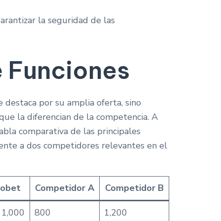
garantizar la seguridad de las
e Funciones
 destaca por su amplia oferta, sino
 que la diferencian de la competencia. A
abla comparativa de las principales
rente a dos competidores relevantes en el
dobet
Competidor A
Competidor B
 1,000
800
1,200