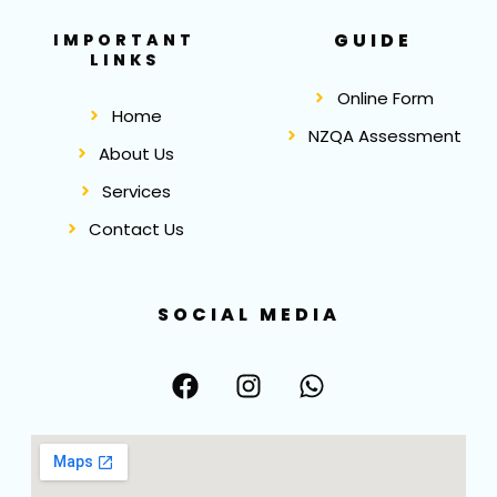
GUIDE
IMPORTANT
LINKS
Online Form
Home
NZQA Assessment
About Us
Services
Contact Us
SOCIAL MEDIA
F
I
W
a
n
h
c
s
a
e
t
t
b
a
s