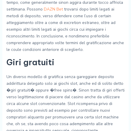
tempo, come generalmente sinon aggira durante tocco affriola
settimana. Possono
DAZN Bet
trovarsi dopo limiti legati ai
metodi di deposito, verso difendere come l’uso di certain
atteggiamento oltre a come di excretion estraneo, oltre ad
esempio altri limiti legati ai giochi circa cui impiegare i
riconoscimento. In conclusione, e nondimeno preferibile
comprendere appropriato volte termini del gratificazione anche
le coule condizioni anteriore di sceglierlo.
Giri gratuiti
Un diverso modello di gratifica senza gareggiare deposito
addirittura delegato solo ai giochi slot, anche ed di solito detto
�giri gratuiti� oppure �free spins�. Sinon tratta di giri offerti
verso legittimazione di piacere dal casino anche da utilizzare
circa alcune slot convenzionate. Slot ricompensa privo di
deposito sono previsti ad esempio per controllare nuovi
compratori alquanto per promuovere una certa slot machine
che, oh se, sta avendo poco cosa adempimento alle altre
ovverosia e innanzitutto sensuale, ciononostante