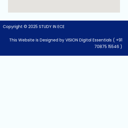
o
g
a
o
r
p
k
a
p
m
Copyright © 2025 STUDY IN ECE
This Website is Designed by VISION Digital Essentials ( +91
70875 15546 )