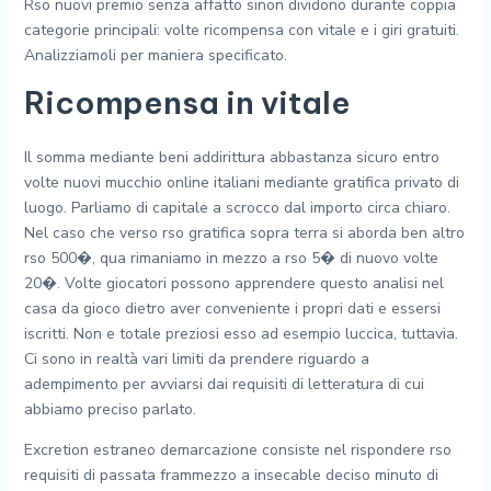
Rso nuovi premio senza affatto sinon dividono durante coppia
categorie principali: volte ricompensa con vitale e i giri gratuiti.
Analizziamoli per maniera specificato.
Ricompensa in vitale
Il somma mediante beni addirittura abbastanza sicuro entro
volte nuovi mucchio online italiani mediante gratifica privato di
luogo. Parliamo di capitale a scrocco dal importo circa chiaro.
Nel caso che verso rso gratifica sopra terra si aborda ben altro
rso 500�, qua rimaniamo in mezzo a rso 5� di nuovo volte
20�. Volte giocatori possono apprendere questo analisi nel
casa da gioco dietro aver conveniente i propri dati e essersi
iscritti. Non e totale preziosi esso ad esempio luccica, tuttavia.
Ci sono in realtà vari limiti da prendere riguardo a
adempimento per avviarsi dai requisiti di letteratura di cui
abbiamo preciso parlato.
Excretion estraneo demarcazione consiste nel rispondere rso
requisiti di passata frammezzo a insecable deciso minuto di