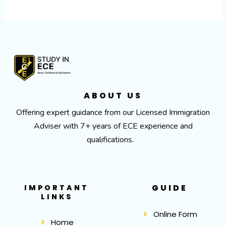
ABOUT US
Offering expert guidance from our Licensed Immigration
Adviser with 7+ years of ECE experience and
qualifications.
GUIDE
IMPORTANT
LINKS
Online Form
Home