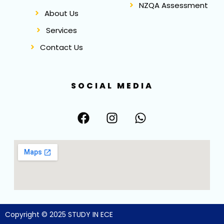
NZQA Assessment
About Us
Services
Contact Us
SOCIAL MEDIA
F
I
W
a
n
h
c
s
a
e
t
t
b
a
s
o
g
a
o
r
p
k
a
p
m
Copyright © 2025 STUDY IN ECE