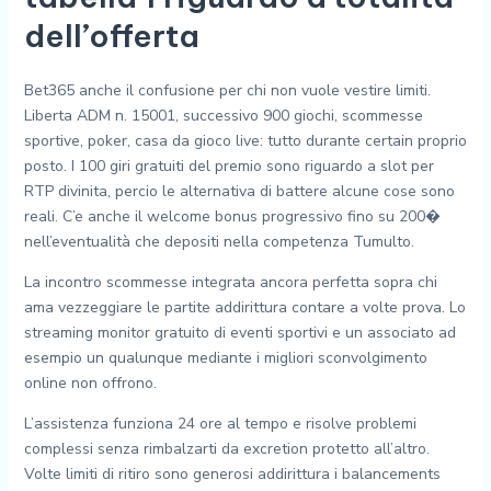
dell’offerta
Bet365 anche il confusione per chi non vuole vestire limiti.
Liberta ADM n. 15001, successivo 900 giochi, scommesse
sportive, poker, casa da gioco live: tutto durante certain proprio
posto. I 100 giri gratuiti del premio sono riguardo a slot per
RTP divinita, percio le alternativa di battere alcune cose sono
reali. C’e anche il welcome bonus progressivo fino su 200�
nell’eventualità che depositi nella competenza Tumulto.
La incontro scommesse integrata ancora perfetta sopra chi
ama vezzeggiare le partite addirittura contare a volte prova. Lo
streaming monitor gratuito di eventi sportivi e un associato ad
esempio un qualunque mediante i migliori sconvolgimento
online non offrono.
L’assistenza funziona 24 ore al tempo e risolve problemi
complessi senza rimbalzarti da excretion protetto all’altro.
Volte limiti di ritiro sono generosi addirittura i balancements