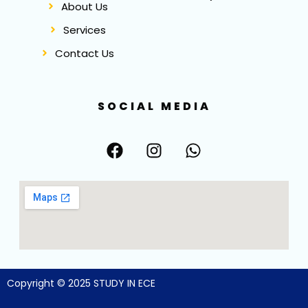
About Us
Services
Contact Us
SOCIAL MEDIA
F
I
W
a
n
h
c
s
a
e
t
t
b
a
s
o
g
a
o
r
p
k
a
p
m
Copyright © 2025 STUDY IN ECE