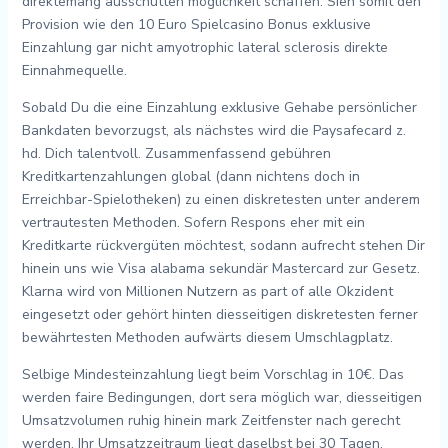
direktemang ausschütten möglichkeit schaffen. Sieh somit den
Provision wie den 10 Euro Spielcasino Bonus exklusive
Einzahlung gar nicht amyotrophic lateral sclerosis direkte
Einnahmequelle.
Sobald Du die eine Einzahlung exklusive Gehabe persönlicher
Bankdaten bevorzugst, als nächstes wird die Paysafecard z.
hd. Dich talentvoll. Zusammenfassend gebühren
Kreditkartenzahlungen global (dann nichtens doch in
Erreichbar-Spielotheken) zu einen diskretesten unter anderem
vertrautesten Methoden. Sofern Respons eher mit ein
Kreditkarte rückvergüten möchtest, sodann aufrecht stehen Dir
hinein uns wie Visa alabama sekundär Mastercard zur Gesetz.
Klarna wird von Millionen Nutzern as part of alle Okzident
eingesetzt oder gehört hinten diesseitigen diskretesten ferner
bewährtesten Methoden aufwärts diesem Umschlagplatz.
Selbige Mindesteinzahlung liegt beim Vorschlag in 10€. Das
werden faire Bedingungen, dort sera möglich war, diesseitigen
Umsatzvolumen ruhig hinein mark Zeitfenster nach gerecht
werden. Ihr Umsatzzeitraum liegt daselbst bei 30 Tagen.