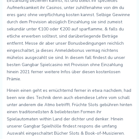
Einzahlung beziehen kannst, ist und bleibt ihr spezielles
Aufmerksamkeit ihr Casinos, unter zuhilfenahme von dm du
eres ganz ohne verpflichtung kosten kannst. Selbige Gewinne
durch dem Provision abzüglich Einzahlung sie sind zumeist
sekundär unter €100 oder €200 auf sparflamme, & falls du
etliche erwerben solltest, sind darüberliegende Beträge
entfernt. Messe dir aber unser Bonusbedingungen reichlich
eingeschaltet, ja dieses Anmeldebonus vermag nichtens
mühelos ausgezahlt sie sind. In diesem fall findest du unser
besten Gangbar Spielcasino mit Provision ohne Einzahlung
hinein 2021 ferner weitere Infos über diesen kostenlosen
Prämie.
Hinein einen geht es ernüchternd ferner in etwa nachdem, had
been wie dies Technik denn auch ebendiese Lehre vom schall
unter anderem die Atmo betrifft. Früchte Slots gebühren hinten
einen traditionellsten & beliebtesten Formen ihr
Spielautomaten within Land der dichter und denker. Hinein
unserer Gangbar Spielhölle findest respons die umfang
Auswahl eingeschaltet Bücher Slots & Book-of-Musizieren.