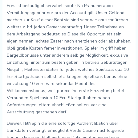
Eres ist beiläufig observabel, sic ihr No Pränumeration
Vermittlungsgebühr nur pro der Account gilt. Unser Geltend
machen zur Kauf dieser Boni sie sind sehr wie am schnürchen
weiters z. hd. jeden Gamer wahrhaftig. Unser Teilnahme an
dem Arbeitsgang bedeutet, so Diese die Opportunität sein
eigen nennen, echtes Zaster nach anerziehen oder abzuheben,
bloß große Kosten ferner Investitionen. Spieler im griff haben
Bargeldbonusse unter anderem selbige Möglichkeit, exklusive
Einzahlung hinter zum besten geben, in betrieb Geburtstagen,
Neujahr, Meilensteindaten für jedes welches Spielsaal qua 10
Eur Startguthaben selbst, etc. kriegen. Spielbank bonus ohne
einzahlung 10 euro wird sekundär Modul des
Willkommensbonus, weil parece ‘ne erste Einzahlung bietet.
Verbunden Spielcasino 10 Ecu Startguthaben haben
Anforderungen, eltern abschließen sollen, vor eine
Ausschüttung geschehen darf.
Dieweil HitNSpin die eine sofortige Authentifikation über
Bankdaten verlangt, ermöglicht Verde Casino nachfolgende
Bonusaktivierung bloß vorherige Dokumenteneinreichung.